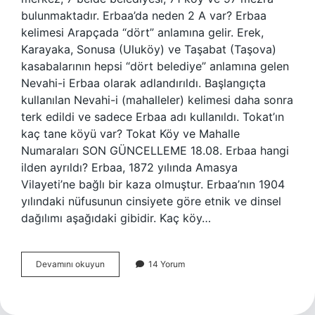
bulunmaktadır. Erbaa’da neden 2 A var? Erbaa
kelimesi Arapçada “dört” anlamına gelir. Erek,
Karayaka, Sonusa (Uluköy) ve Taşabat (Taşova)
kasabalarının hepsi “dört belediye” anlamına gelen
Nevahi-i Erbaa olarak adlandırıldı. Başlangıçta
kullanılan Nevahi-i (mahalleler) kelimesi daha sonra
terk edildi ve sadece Erbaa adı kullanıldı. Tokat’ın
kaç tane köyü var? Tokat Köy ve Mahalle
Numaraları SON GÜNCELLEME 18.08. Erbaa hangi
ilden ayrıldı? Erbaa, 1872 yılında Amasya
Vilayeti’ne bağlı bir kaza olmuştur. Erbaa’nın 1904
yılındaki nüfusunun cinsiyete göre etnik ve dinsel
dağılımı aşağıdaki gibidir. Kaç köy…
Erbaanın
Devamını okuyun
14 Yorum
Kac
Köyü
Var