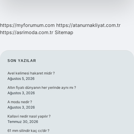
https://myforumum.com
https://atanurnakliyat.com.tr
https://asrimoda.com.tr
Sitemap
SIDEBAR
SON YAZILAR
Avel kelimesi hakaret midir ?
Ağustos 5, 2026
Altın fiyatı dünyanın her yerinde aynı mı ?
Ağustos 3, 2026
A modu nedir ?
Ağustos 3, 2026
Kallavi nedir nasıl yapılır ?
Temmuz 30, 2026
61 mm silindir kaç cc’dir ?