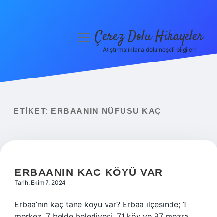
Çerez Dolu Hikayeler
menüyü
aç
Atıştırmalıklarla dolu neşeli bilgiler!
Anasayfa
Gizlilik Politikası
Yasal Uyarı
ETIKET:
ERBAANIN NÜFUSU KAÇ
Hakkımızda
ERBAANIN KAC KÖYÜ VAR
Tarih: Ekim 7, 2024
Erbaa’nın kaç tane köyü var? Erbaa ilçesinde; 1
merkez, 7 belde belediyesi, 71 köy ve 97 mezra