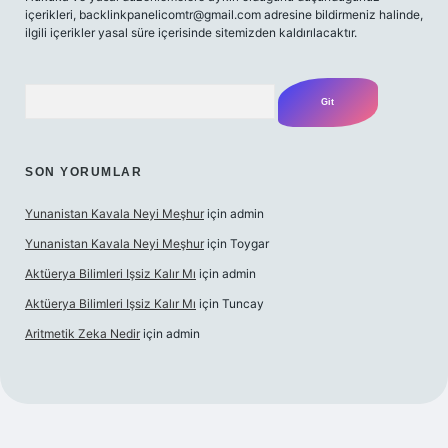
içerikleri,
backlinkpanelicomtr@gmail.com
adresine bildirmeniz halinde,
ilgili içerikler yasal süre içerisinde sitemizden kaldırılacaktır.
Arama
SON YORUMLAR
Yunanistan Kavala Neyi Meşhur
için
admin
Yunanistan Kavala Neyi Meşhur
için
Toygar
Aktüerya Bilimleri Işsiz Kalır Mı
için
admin
Aktüerya Bilimleri Işsiz Kalır Mı
için
Tuncay
Aritmetik Zeka Nedir
için
admin