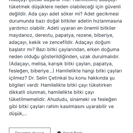
tüketmek düşüklere neden olabileceği için güvenli
değildir. Ada çayı adet söker mi? Adet gecikmesi
durumunda bazı doğal bitkiler adetin hızlanmasına
yardımcı olabilir. Adeti uyaran en önemli bitkiler
maydanoz, dereotu, papatya, rezene, biberiye,
adaçayı, kekik ve zencefildir. Adaçayı doğum
başlatır mı? Bazı bitki çaylarından, erken doğuma
neden olduğu gösterildiğinden, uzak durulmalıdır.
(Adaçayı, melisa, karışık bitki çayları, papatya,
fesleğen, biberiye…) Hamilelikte hangi bitki çayları
içilmez? Dr. Selin Çetinkal bu konu hakkında şu
bilgileri verdi: Hamilelikte bitki çayı tüketirken
dikkatli olunmalı, hamilelikte bitki çayı
tüketilmemelidir. Ahududu, sinameki ve fesleğen
gibi bitki çayları rahim kasılmasını uyarabilir ve
düşük,…
Ada
Devamını okuyun
Yorum Bırak