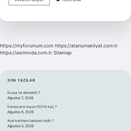
Çayı
Çocuk
Düşürür
Mü
https://myforumum.com
https://atanurnakliyat.com.tr
https://asrimoda.com.tr
Sitemap
SIDEBAR
SON YAZILAR
Kussa ne demektir ?
Ağustos 7, 2026
Damacana suyun KDV’si kaç ?
Ağustos 6, 2026
Avel kelimesi hakaret midir ?
Ağustos 5, 2026