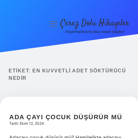
Çerez Dolu Hikayeler
menüyü
aç
Atıştırmalıklarla dolu neşeli bilgiler!
Anasayfa
Gizlilik Politikası
Yasal Uyarı
ETIKET:
EN KUVVETLI ADET SÖKTÜRÜCÜ
NEDIR
Hakkımızda
ADA ÇAYI ÇOCUK DÜŞÜRÜR MÜ
Tarih: Ekim 12, 2024
Adaçayı çocuk düşürür mü? Hamilelikte adaçayı