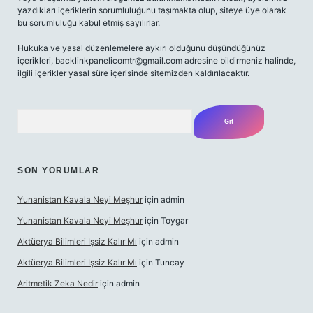
yazdıkları içeriklerin sorumluluğunu taşımakta olup, siteye üye olarak
bu sorumluluğu kabul etmiş sayılırlar.
Hukuka ve yasal düzenlemelere aykırı olduğunu düşündüğünüz
içerikleri,
backlinkpanelicomtr@gmail.com
adresine bildirmeniz halinde,
ilgili içerikler yasal süre içerisinde sitemizden kaldırılacaktır.
Arama
SON YORUMLAR
Yunanistan Kavala Neyi Meşhur
için
admin
Yunanistan Kavala Neyi Meşhur
için
Toygar
Aktüerya Bilimleri Işsiz Kalır Mı
için
admin
Aktüerya Bilimleri Işsiz Kalır Mı
için
Tuncay
Aritmetik Zeka Nedir
için
admin