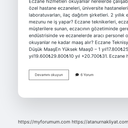
Eczane hizmetleri okuyanlar nerelerde çalışabi
özel hastane eczaneleri, üniversite hastaneleri 
laboratuvarları, ilaç dağıtım şirketleri. 2 yıll
mezunu ne iş yapar? Eczane teknikerleri, eczan
müşterilere sunan, eczacının gözetiminde gerekl
endüstrisinde ve eczanelerde aracı personel ola
okuyanlar ne kadar maaş alır? Eczane Tekni
Düşük MaaşEn Yüksek Maaş0 – 1 yıl17.800₺25
yıl19.600₺29.800₺10 yıl +20.700₺31. Eczane h
Eczane
Devamını okuyun
6 Yorum
Hizmetleri
Okuyan
Nerede
Çalışır
https://myforumum.com
https://atanurnakliyat.com