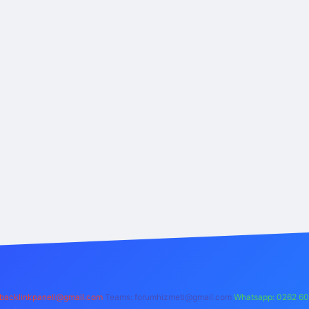
backlinkpaneli@gmail.com
Teams:
forumhizmeti@gmail.com
Whatsapp: 0262 60