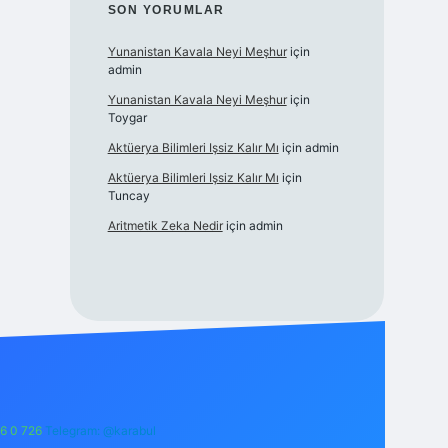
SON YORUMLAR
Yunanistan Kavala Neyi Meşhur
için
admin
Yunanistan Kavala Neyi Meşhur
için
Toygar
Aktüerya Bilimleri Işsiz Kalır Mı
için
admin
Aktüerya Bilimleri Işsiz Kalır Mı
için
Tuncay
Aritmetik Zeka Nedir
için
admin
6 0 726
Telegram: @karabul