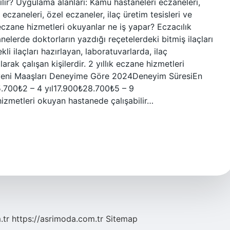
lir? Uygulama alanları: Kamu hastaneleri eczaneleri,
eczaneleri, özel eczaneler, ilaç üretim tesisleri ve
ık eczane hizmetleri okuyanlar ne iş yapar? Eczacılık
elerde doktorların yazdığı reçetelerdeki bitmiş ilaçları
i ilaçları hazırlayan, laboratuvarlarda, ilaç
rak çalışan kişilerdir. 2 yıllık eczane hizmetleri
syeni Maaşları Deneyime Göre 2024Deneyim SüresiEn
.700₺2 – 4 yıl17.900₺28.700₺5 – 9
izmetleri okuyan hastanede çalışabilir…
.tr
https://asrimoda.com.tr
Sitemap