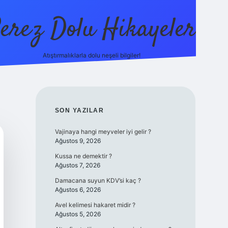
erez Dolu Hikayeler
Atıştırmalıklarla dolu neşeli bilgiler!
https://betexper.live
SIDEBAR
SON YAZILAR
Vajinaya hangi meyveler iyi gelir ?
Ağustos 9, 2026
Kussa ne demektir ?
Ağustos 7, 2026
Damacana suyun KDV’si kaç ?
Ağustos 6, 2026
Avel kelimesi hakaret midir ?
Ağustos 5, 2026