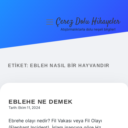
Çerez Dolu Hikayeler
menüyü
aç
Atıştırmalıklarla dolu neşeli bilgiler!
Anasayfa
Gizlilik Politikası
Yasal Uyarı
ETIKET:
EBLEH NASIL BIR HAYVANDIR
Hakkımızda
EBLEHE NE DEMEK
Tarih: Ekim 11, 2024
Ebrehe olayı nedir? Fil Vakası veya Fil Olayı
(Elephant Incident), İslam inancına göre Hz.