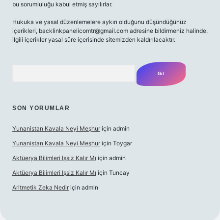
bu sorumluluğu kabul etmiş sayılırlar.
Hukuka ve yasal düzenlemelere aykırı olduğunu düşündüğünüz
içerikleri,
backlinkpanelicomtr@gmail.com
adresine bildirmeniz halinde,
ilgili içerikler yasal süre içerisinde sitemizden kaldırılacaktır.
Arama
SON YORUMLAR
Yunanistan Kavala Neyi Meşhur
için
admin
Yunanistan Kavala Neyi Meşhur
için
Toygar
Aktüerya Bilimleri Işsiz Kalır Mı
için
admin
Aktüerya Bilimleri Işsiz Kalır Mı
için
Tuncay
Aritmetik Zeka Nedir
için
admin