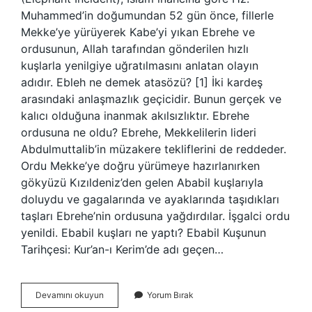
Muhammed’in doğumundan 52 gün önce, fillerle
Mekke’ye yürüyerek Kabe’yi yıkan Ebrehe ve
ordusunun, Allah tarafından gönderilen hızlı
kuşlarla yenilgiye uğratılmasını anlatan olayın
adıdır. Ebleh ne demek atasözü? [1] İki kardeş
arasındaki anlaşmazlık geçicidir. Bunun gerçek ve
kalıcı olduğuna inanmak akılsızlıktır. Ebrehe
ordusuna ne oldu? Ebrehe, Mekkelilerin lideri
Abdulmuttalib’in müzakere tekliflerini de reddeder.
Ordu Mekke’ye doğru yürümeye hazırlanırken
gökyüzü Kızıldeniz’den gelen Ababil kuşlarıyla
doluydu ve gagalarında ve ayaklarında taşıdıkları
taşları Ebrehe’nin ordusuna yağdırdılar. İşgalci ordu
yenildi. Ebabil kuşları ne yaptı? Ebabil Kuşunun
Tarihçesi: Kur’an-ı Kerim’de adı geçen…
Eblehe
Devamını okuyun
Yorum Bırak
Ne