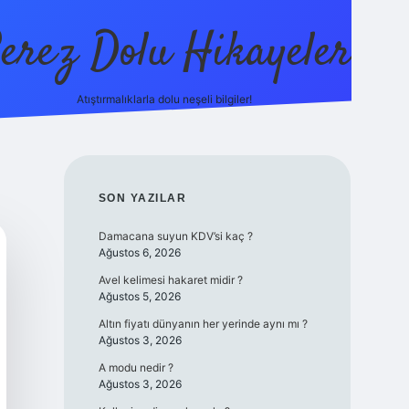
erez Dolu Hikayeler
Atıştırmalıklarla dolu neşeli bilgiler!
https://betexper.liv
SIDEBAR
SON YAZILAR
Damacana suyun KDV’si kaç ?
Ağustos 6, 2026
Avel kelimesi hakaret midir ?
Ağustos 5, 2026
Altın fiyatı dünyanın her yerinde aynı mı ?
Ağustos 3, 2026
A modu nedir ?
Ağustos 3, 2026