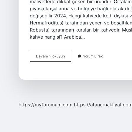
maliyetlerle dikkat çeken bir üründür. Ortalama
piyasa koşullarına ve bölgeye bağlı olarak de
değişebilir 2024. Hangi kahvede kedi dışkıs
Hermafroditus) tarafından yenen ve boşaltılan
Robusta) tarafından kurulan bir kahvedir. Mus
kahve hangisi? Arabica…
Dünyanın
Devamını okuyun
Yorum Bırak
En
Güzel
Kahvesi
Nedir
https://myforumum.com
https://atanurnakliyat.com