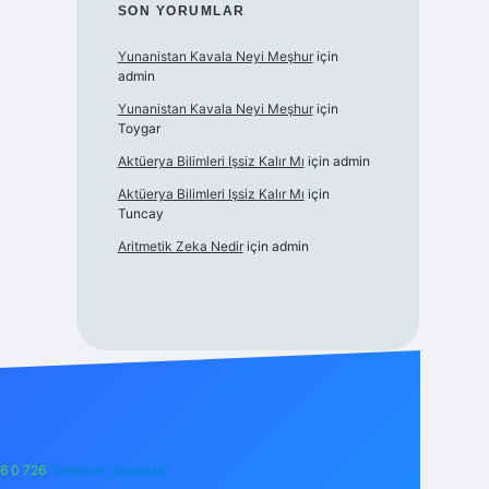
SON YORUMLAR
Yunanistan Kavala Neyi Meşhur
için
admin
Yunanistan Kavala Neyi Meşhur
için
Toygar
Aktüerya Bilimleri Işsiz Kalır Mı
için
admin
Aktüerya Bilimleri Işsiz Kalır Mı
için
Tuncay
Aritmetik Zeka Nedir
için
admin
6 0 726
Telegram: @karabul