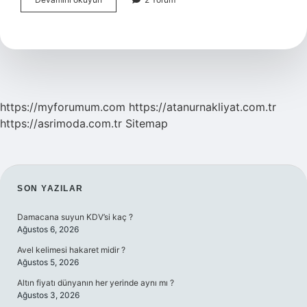
Güvenilir
Burçlar
Hangisi
https://myforumum.com
https://atanurnakliyat.com.tr
https://asrimoda.com.tr
Sitemap
SIDEBAR
SON YAZILAR
Damacana suyun KDV’si kaç ?
Ağustos 6, 2026
Avel kelimesi hakaret midir ?
Ağustos 5, 2026
Altın fiyatı dünyanın her yerinde aynı mı ?
Ağustos 3, 2026