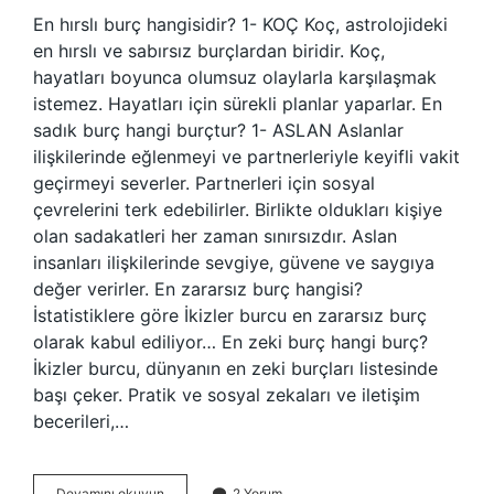
En hırslı burç hangisidir? 1- KOÇ Koç, astrolojideki
en hırslı ve sabırsız burçlardan biridir. Koç,
hayatları boyunca olumsuz olaylarla karşılaşmak
istemez. Hayatları için sürekli planlar yaparlar. En
sadık burç hangi burçtur? 1- ASLAN Aslanlar
ilişkilerinde eğlenmeyi ve partnerleriyle keyifli vakit
geçirmeyi severler. Partnerleri için sosyal
çevrelerini terk edebilirler. Birlikte oldukları kişiye
olan sadakatleri her zaman sınırsızdır. Aslan
insanları ilişkilerinde sevgiye, güvene ve saygıya
değer verirler. En zararsız burç hangisi?
İstatistiklere göre İkizler burcu en zararsız burç
olarak kabul ediliyor… En zeki burç hangi burç?
İkizler burcu, dünyanın en zeki burçları listesinde
başı çeker. Pratik ve sosyal zekaları ve iletişim
becerileri,…
En
Devamını okuyun
2 Yorum