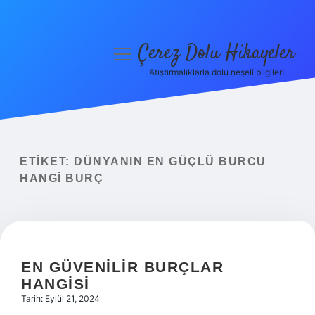
Çerez Dolu Hikayeler
menüyü
aç
Atıştırmalıklarla dolu neşeli bilgiler!
Anasayfa
Gizlilik Politikası
Yasal Uyarı
ETIKET:
DÜNYANIN EN GÜÇLÜ BURCU
HANGI BURÇ
Hakkımızda
EN GÜVENILIR BURÇLAR
HANGISI
Tarih: Eylül 21, 2024