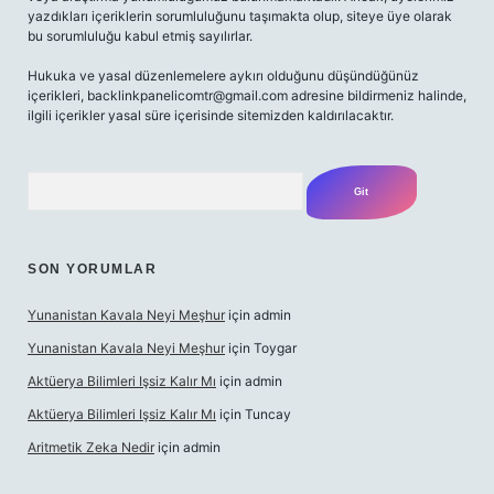
yazdıkları içeriklerin sorumluluğunu taşımakta olup, siteye üye olarak
bu sorumluluğu kabul etmiş sayılırlar.
Hukuka ve yasal düzenlemelere aykırı olduğunu düşündüğünüz
içerikleri,
backlinkpanelicomtr@gmail.com
adresine bildirmeniz halinde,
ilgili içerikler yasal süre içerisinde sitemizden kaldırılacaktır.
Arama
SON YORUMLAR
Yunanistan Kavala Neyi Meşhur
için
admin
Yunanistan Kavala Neyi Meşhur
için
Toygar
Aktüerya Bilimleri Işsiz Kalır Mı
için
admin
Aktüerya Bilimleri Işsiz Kalır Mı
için
Tuncay
Aritmetik Zeka Nedir
için
admin