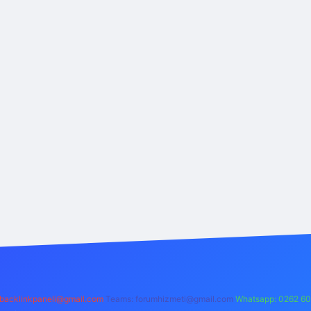
backlinkpaneli@gmail.com
Teams:
forumhizmeti@gmail.com
Whatsapp: 0262 60