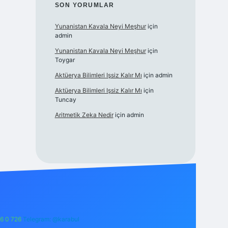
SON YORUMLAR
Yunanistan Kavala Neyi Meşhur
için
admin
Yunanistan Kavala Neyi Meşhur
için
Toygar
Aktüerya Bilimleri Işsiz Kalır Mı
için
admin
Aktüerya Bilimleri Işsiz Kalır Mı
için
Tuncay
Aritmetik Zeka Nedir
için
admin
6 0 726
Telegram: @karabul