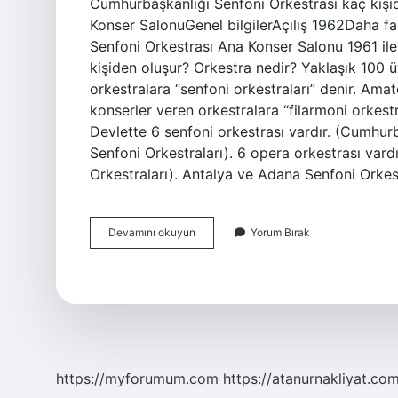
Cumhurbaşkanlığı Senfoni Orkestrası kaç kişi
Konser SalonuGenel bilgilerAçılış 1962Daha f
Senfoni Orkestrası Ana Konser Salonu 1961 ile
kişiden oluşur? Orkestra nedir? Yaklaşık 100
orkestralara “senfoni orkestraları” denir. Ama
konserler veren orkestralara “filarmoni orkestra
Devlette 6 senfoni orkestrası vardır. (Cumhurb
Senfoni Orkestraları). 6 opera orkestrası vardı
Orkestraları). Antalya ve Adana Senfoni Orkes
Senfoni
Devamını okuyun
Yorum Bırak
Orkestrası
Kaç
Kişiden
Oluşur
https://myforumum.com
https://atanurnakliyat.com