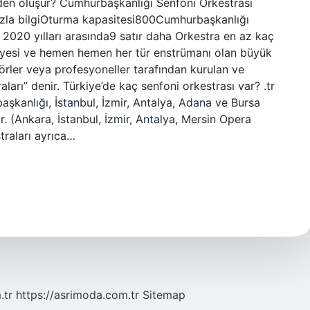
den oluşur? Cumhurbaşkanlığı Senfoni Orkestrası
azla bilgiOturma kapasitesi800Cumhurbaşkanlığı
 2020 yılları arasında9 satır daha Orkestra en az kaç
 üyesi ve hemen hemen her tür enstrümanı olan büyük
törler veya profesyoneller tarafından kurulan ve
ları” denir. Türkiye’de kaç senfoni orkestrası var? .tr
aşkanlığı, İstanbul, İzmir, Antalya, Adana ve Bursa
r. (Ankara, İstanbul, İzmir, Antalya, Mersin Opera
traları ayrıca…
.tr
https://asrimoda.com.tr
Sitemap