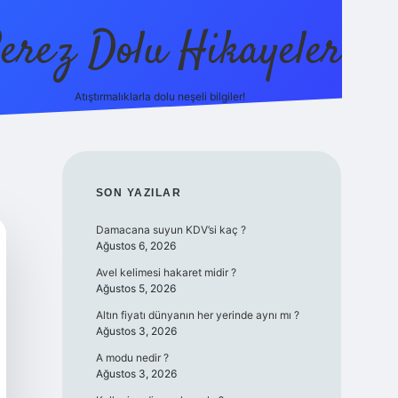
erez Dolu Hikayeler
Atıştırmalıklarla dolu neşeli bilgiler!
https://betexper.live
SIDEBAR
SON YAZILAR
Damacana suyun KDV’si kaç ?
Ağustos 6, 2026
Avel kelimesi hakaret midir ?
Ağustos 5, 2026
Altın fiyatı dünyanın her yerinde aynı mı ?
Ağustos 3, 2026
A modu nedir ?
Ağustos 3, 2026