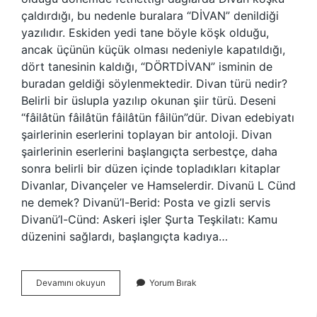
çaldırdığı, bu nedenle buralara “DİVAN” denildiği
yazılıdır. Eskiden yedi tane böyle köşk olduğu,
ancak üçünün küçük olması nedeniyle kapatıldığı,
dört tanesinin kaldığı, “DÖRTDİVAN” isminin de
buradan geldiği söylenmektedir. Divan türü nedir?
Belirli bir üslupla yazılıp okunan şiir türü. Deseni
“fâilâtün fâilâtün fâilâtün fâilün”dür. Divan edebiyatı
şairlerinin eserlerini toplayan bir antoloji. Divan
şairlerinin eserlerini başlangıçta serbestçe, daha
sonra belirli bir düzen içinde topladıkları kitaplar
Divanlar, Divançeler ve Hamselerdir. Divanü L Cünd
ne demek? Divanü’l-Berid: Posta ve gizli servis
Divanü’l-Cünd: Askeri işler Şurta Teşkilatı: Kamu
düzenini sağlardı, başlangıçta kadıya…
Divan
Devamını okuyun
Yorum Bırak
Çeşitleri
Nelerdir