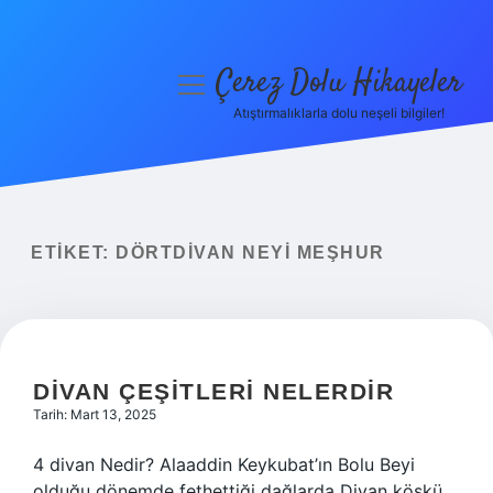
Çerez Dolu Hikayeler
menüyü
aç
Atıştırmalıklarla dolu neşeli bilgiler!
Anasayfa
Gizlilik Politikası
Yasal Uyarı
ETIKET:
DÖRTDIVAN NEYI MEŞHUR
Hakkımızda
DIVAN ÇEŞITLERI NELERDIR
Tarih: Mart 13, 2025
4 divan Nedir? Alaaddin Keykubat’ın Bolu Beyi
olduğu dönemde fethettiği dağlarda Divan köşkü