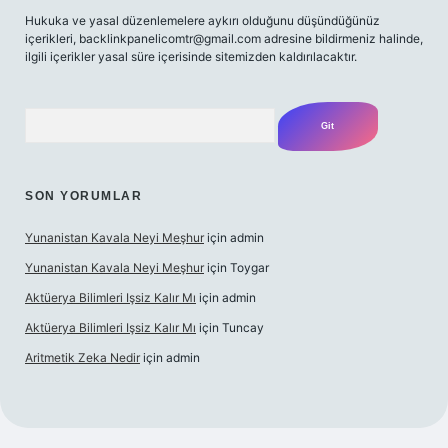
Hukuka ve yasal düzenlemelere aykırı olduğunu düşündüğünüz
içerikleri,
backlinkpanelicomtr@gmail.com
adresine bildirmeniz halinde,
ilgili içerikler yasal süre içerisinde sitemizden kaldırılacaktır.
Arama
SON YORUMLAR
Yunanistan Kavala Neyi Meşhur
için
admin
Yunanistan Kavala Neyi Meşhur
için
Toygar
Aktüerya Bilimleri Işsiz Kalır Mı
için
admin
Aktüerya Bilimleri Işsiz Kalır Mı
için
Tuncay
Aritmetik Zeka Nedir
için
admin