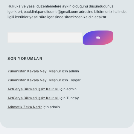
Hukuka ve yasal düzenlemelere aykırı olduğunu düşündüğünüz
içerikleri,
backlinkpanelicomtr@gmail.com
adresine bildirmeniz halinde,
ilgili içerikler yasal süre içerisinde sitemizden kaldırılacaktır.
Arama
SON YORUMLAR
Yunanistan Kavala Neyi Meşhur
için
admin
Yunanistan Kavala Neyi Meşhur
için
Toygar
Aktüerya Bilimleri Işsiz Kalır Mı
için
admin
Aktüerya Bilimleri Işsiz Kalır Mı
için
Tuncay
Aritmetik Zeka Nedir
için
admin