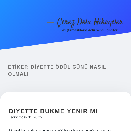
Çerez Dolu Hikayeler
menüyü
aç
Atıştırmalıklarla dolu neşeli bilgiler!
Anasayfa
Gizlilik Politikası
Yasal Uyarı
ETIKET:
DIYETTE ÖDÜL GÜNÜ NASIL
OLMALI
Hakkımızda
DIYETTE BÜKME YENIR MI
Tarih: Ocak 11, 2025
Diyette bükme yenir mi? En düşük yağ oranına