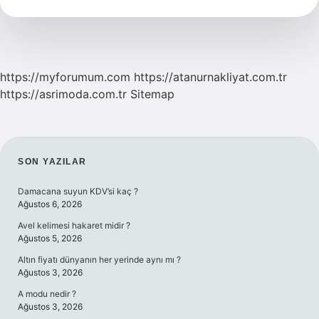
Mı
https://myforumum.com
https://atanurnakliyat.com.tr
https://asrimoda.com.tr
Sitemap
SIDEBAR
SON YAZILAR
Damacana suyun KDV’si kaç ?
Ağustos 6, 2026
Avel kelimesi hakaret midir ?
Ağustos 5, 2026
Altın fiyatı dünyanın her yerinde aynı mı ?
Ağustos 3, 2026
A modu nedir ?
Ağustos 3, 2026