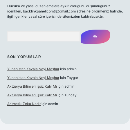
Hukuka ve yasal düzenlemelere aykırı olduğunu düşündüğünüz
içerikleri,
backlinkpanelicomtr@gmail.com
adresine bildirmeniz halinde,
ilgili içerikler yasal süre içerisinde sitemizden kaldırılacaktır.
Arama
SON YORUMLAR
Yunanistan Kavala Neyi Meşhur
için
admin
Yunanistan Kavala Neyi Meşhur
için
Toygar
Aktüerya Bilimleri Işsiz Kalır Mı
için
admin
Aktüerya Bilimleri Işsiz Kalır Mı
için
Tuncay
Aritmetik Zeka Nedir
için
admin