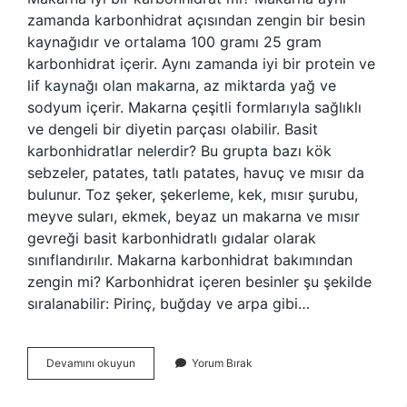
zamanda karbonhidrat açısından zengin bir besin
kaynağıdır ve ortalama 100 gramı 25 gram
karbonhidrat içerir. Aynı zamanda iyi bir protein ve
lif kaynağı olan makarna, az miktarda yağ ve
sodyum içerir. Makarna çeşitli formlarıyla sağlıklı
ve dengeli bir diyetin parçası olabilir. Basit
karbonhidratlar nelerdir? Bu grupta bazı kök
sebzeler, patates, tatlı patates, havuç ve mısır da
bulunur. Toz şeker, şekerleme, kek, mısır şurubu,
meyve suları, ekmek, beyaz un makarna ve mısır
gevreği basit karbonhidratlı gıdalar olarak
sınıflandırılır. Makarna karbonhidrat bakımından
zengin mi? Karbonhidrat içeren besinler şu şekilde
sıralanabilir: Pirinç, buğday ve arpa gibi…
Makarna
Devamını okuyun
Yorum Bırak
Basit
Karbonhidrat