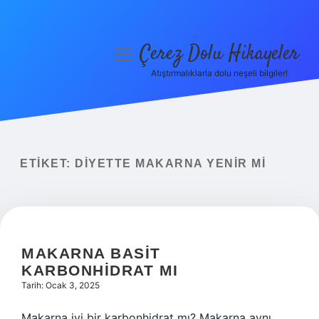
Çerez Dolu Hikayeler
menüyü
aç
Atıştırmalıklarla dolu neşeli bilgiler!
Anasayfa
Gizlilik Politikası
Yasal Uyarı
ETIKET:
DIYETTE MAKARNA YENIR MI
Hakkımızda
MAKARNA BASIT
KARBONHIDRAT MI
Tarih: Ocak 3, 2025
Makarna iyi bir karbonhidrat mı? Makarna aynı