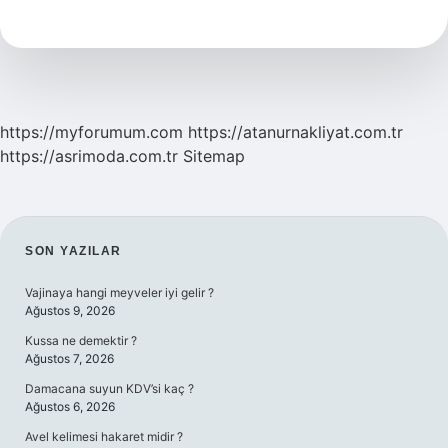
Nasıl
Yazılır
https://myforumum.com
https://atanurnakliyat.com.tr
https://asrimoda.com.tr
Sitemap
SIDEBAR
SON YAZILAR
Vajinaya hangi meyveler iyi gelir ?
Ağustos 9, 2026
Kussa ne demektir ?
Ağustos 7, 2026
Damacana suyun KDV’si kaç ?
Ağustos 6, 2026
Avel kelimesi hakaret midir ?