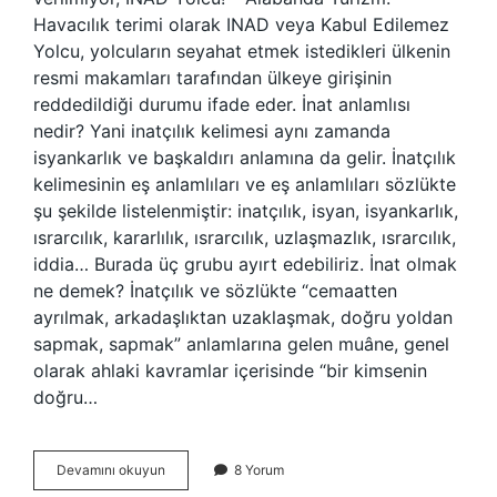
Havacılık terimi olarak INAD veya Kabul Edilemez
Yolcu, yolcuların seyahat etmek istedikleri ülkenin
resmi makamları tarafından ülkeye girişinin
reddedildiği durumu ifade eder. İnat anlamlısı
nedir? Yani inatçılık kelimesi aynı zamanda
isyankarlık ve başkaldırı anlamına da gelir. İnatçılık
kelimesinin eş anlamlıları ve eş anlamlıları sözlükte
şu şekilde listelenmiştir: inatçılık, isyan, isyankarlık,
ısrarcılık, kararlılık, ısrarcılık, uzlaşmazlık, ısrarcılık,
iddia… Burada üç grubu ayırt edebiliriz. İnat olmak
ne demek? İnatçılık ve sözlükte “cemaatten
ayrılmak, arkadaşlıktan uzaklaşmak, doğru yoldan
sapmak, sapmak” anlamlarına gelen muâne, genel
olarak ahlaki kavramlar içerisinde “bir kimsenin
doğru…
Inad
Devamını okuyun
8 Yorum
Etmek