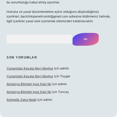
bu sorumluluğu kabul etmiş sayılırlar.
Hukuka ve yasal düzenlemelere aykırı olduğunu düşündüğünüz
içerikleri,
backlinkpanelicomtr@gmail.com
adresine bildirmeniz halinde,
ilgili içerikler yasal süre içerisinde sitemizden kaldırılacaktır.
Arama
SON YORUMLAR
Yunanistan Kavala Neyi Meşhur
için
admin
Yunanistan Kavala Neyi Meşhur
için
Toygar
Aktüerya Bilimleri Işsiz Kalır Mı
için
admin
Aktüerya Bilimleri Işsiz Kalır Mı
için
Tuncay
Aritmetik Zeka Nedir
için
admin