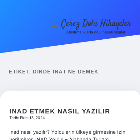
Çerez Dolu Hikayeler
menüyü
aç
Atıştırmalıklarla dolu neşeli bilgiler!
Anasayfa
Gizlilik Politikası
Yasal Uyarı
ETIKET:
DINDE INAT NE DEMEK
Hakkımızda
INAD ETMEK NASIL YAZILIR
Tarih: Ekim 13, 2024
İnad nasıl yazılır? Yolcuların ülkeye girmesine izin
verilmiyor, INAD Yolcu! – Alabanda Turizm.