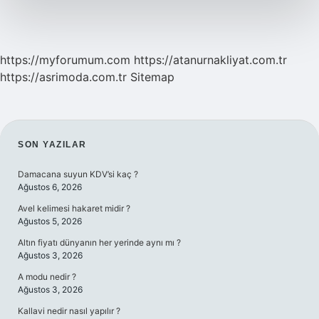
https://myforumum.com
https://atanurnakliyat.com.tr
https://asrimoda.com.tr
Sitemap
SIDEBAR
SON YAZILAR
Damacana suyun KDV’si kaç ?
Ağustos 6, 2026
Avel kelimesi hakaret midir ?
Ağustos 5, 2026
Altın fiyatı dünyanın her yerinde aynı mı ?
Ağustos 3, 2026
A modu nedir ?
Ağustos 3, 2026
Kallavi nedir nasıl yapılır ?