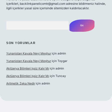
içerikleri,
backlinkpanelicomtr@gmail.com
adresine bildirmeniz halinde,
ilgili içerikler yasal süre içerisinde sitemizden kaldırılacaktır.
Arama
SON YORUMLAR
Yunanistan Kavala Neyi Meşhur
için
admin
Yunanistan Kavala Neyi Meşhur
için
Toygar
Aktüerya Bilimleri Işsiz Kalır Mı
için
admin
Aktüerya Bilimleri Işsiz Kalır Mı
için
Tuncay
Aritmetik Zeka Nedir
için
admin