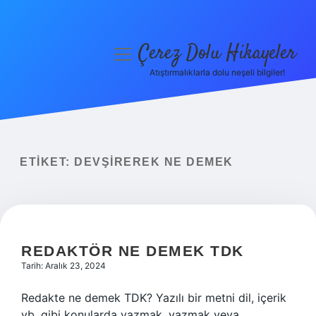
Çerez Dolu Hikayeler
menüyü
aç
Atıştırmalıklarla dolu neşeli bilgiler!
Anasayfa
Gizlilik Politikası
Yasal Uyarı
ETIKET:
DEVŞIREREK NE DEMEK
Hakkımızda
REDAKTÖR NE DEMEK TDK
Tarih: Aralık 23, 2024
Redakte ne demek TDK? Yazılı bir metni dil, içerik
vb. gibi konularda yazmak, yazmak veya