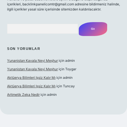
içerikleri,
backlinkpanelicomtr@gmail.com
adresine bildirmeniz halinde,
ilgili içerikler yasal süre içerisinde sitemizden kaldırılacaktır.
Arama
SON YORUMLAR
Yunanistan Kavala Neyi Meşhur
için
admin
Yunanistan Kavala Neyi Meşhur
için
Toygar
Aktüerya Bilimleri Işsiz Kalır Mı
için
admin
Aktüerya Bilimleri Işsiz Kalır Mı
için
Tuncay
Aritmetik Zeka Nedir
için
admin