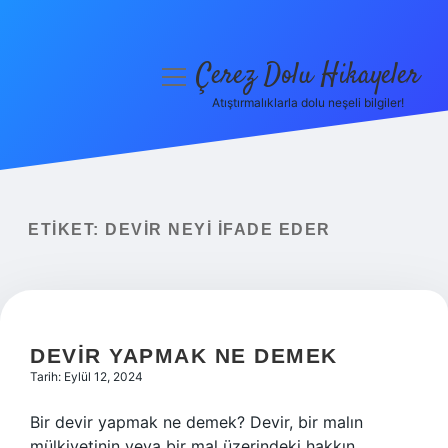
Çerez Dolu Hikayeler
menüyü
aç
Atıştırmalıklarla dolu neşeli bilgiler!
Anasayfa
Gizlilik Politikası
Yasal Uyarı
ETIKET:
DEVIR NEYI IFADE EDER
Hakkımızda
DEVIR YAPMAK NE DEMEK
Tarih: Eylül 12, 2024
Bir devir yapmak ne demek? Devir, bir malın
mülkiyetinin veya bir mal üzerindeki hakkın