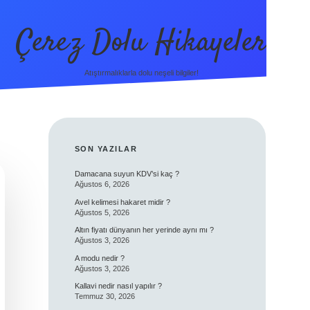
Çerez Dolu Hikayeler
Atıştırmalıklarla dolu neşeli bilgiler!
SIDEBAR
SON YAZILAR
Damacana suyun KDV’si kaç ?
Ağustos 6, 2026
Avel kelimesi hakaret midir ?
Ağustos 5, 2026
Altın fiyatı dünyanın her yerinde aynı mı ?
Ağustos 3, 2026
A modu nedir ?
Ağustos 3, 2026
Kallavi nedir nasıl yapılır ?
Temmuz 30, 2026