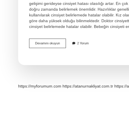
gelişimi gerideyse cinsiyet hatası olasılığı artar. En ç
doğru zamanda belirlemek önemlidir. Hazırlıklar genelli
kullanılarak cinsiyet belirlemede hatalar olabilir. Kız
göre daha yüksek olduğu bilinmektedir. Doktor cinsiyett
cinsiyet belirlemede hatalar olabilir. Bebeğin cinsiyeti 
Ultrasonda
Devamını okuyun
2 Yorum
Erkek
Bebek
Yanılma
Olur
Mu
https://myforumum.com
https://atanurnakliyat.com.tr
https://