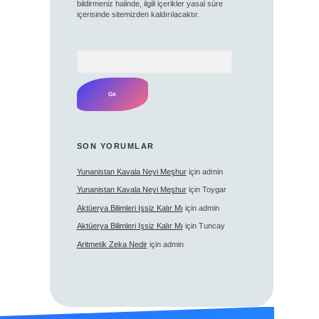
bildirmeniz halinde, ilgili içerikler yasal süre
içerisinde sitemizden kaldırılacaktır.
Arama
SON YORUMLAR
Yunanistan Kavala Neyi Meşhur
için
admin
Yunanistan Kavala Neyi Meşhur
için
Toygar
Aktüerya Bilimleri Işsiz Kalır Mı
için
admin
Aktüerya Bilimleri Işsiz Kalır Mı
için
Tuncay
Aritmetik Zeka Nedir
için
admin