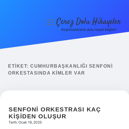
Çerez Dolu Hikayeler
menüyü
aç
Atıştırmalıklarla dolu neşeli bilgiler!
Anasayfa
Gizlilik Politikası
Yasal Uyarı
ETIKET:
CUMHURBAŞKANLIĞI SENFONI
ORKESTASINDA KIMLER VAR
Hakkımızda
SENFONI ORKESTRASI KAÇ
KIŞIDEN OLUŞUR
Tarih: Ocak 19, 2025