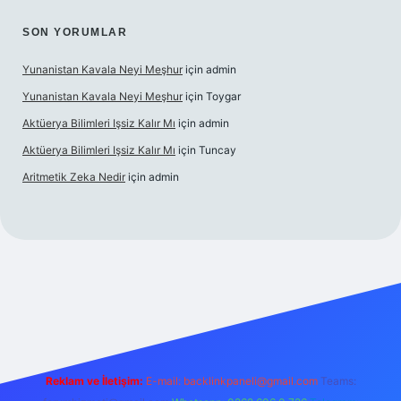
SON YORUMLAR
Yunanistan Kavala Neyi Meşhur
için
admin
Yunanistan Kavala Neyi Meşhur
için
Toygar
Aktüerya Bilimleri Işsiz Kalır Mı
için
admin
Aktüerya Bilimleri Işsiz Kalır Mı
için
Tuncay
Aritmetik Zeka Nedir
için
admin
xper.live/
Reklam ve İletişim:
E-mail:
backlinkpaneli@gmail.com
Teams: