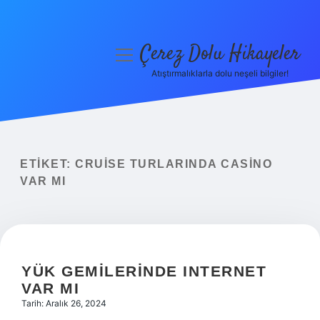
Çerez Dolu Hikayeler
menüyü
aç
Atıştırmalıklarla dolu neşeli bilgiler!
Anasayfa
Gizlilik Politikası
Yasal Uyarı
ETIKET:
CRUISE TURLARINDA CASINO
VAR MI
Hakkımızda
YÜK GEMILERINDE INTERNET
VAR MI
Tarih: Aralık 26, 2024