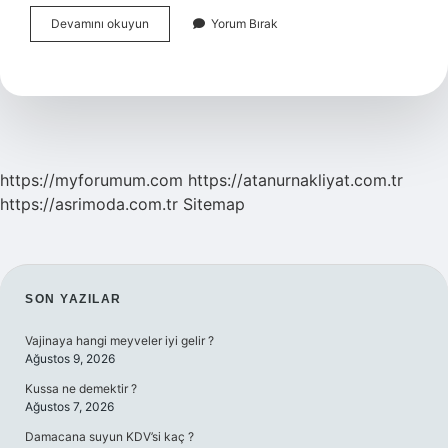
Yük
Devamını okuyun
Yorum Bırak
Gemilerinde
Internet
Var
Mı
https://myforumum.com
https://atanurnakliyat.com.tr
https://asrimoda.com.tr
Sitemap
SIDEBAR
SON YAZILAR
Vajinaya hangi meyveler iyi gelir ?
Ağustos 9, 2026
Kussa ne demektir ?
Ağustos 7, 2026
Damacana suyun KDV’si kaç ?