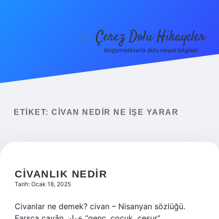
Çerez Dolu Hikayeler
menüyü
aç
Atıştırmalıklarla dolu neşeli bilgiler!
Anasayfa
Gizlilik Politikası
Yasal Uyarı
ETIKET:
CIVAN NEDIR NE IŞE YARAR
Hakkımızda
CIVANLIK NEDIR
Tarih: Ocak 18, 2025
Civanlar ne demek? civan – Nisanyan sözlüğü.
Farsça cavān جَوان “genç, çocuk, cesur”