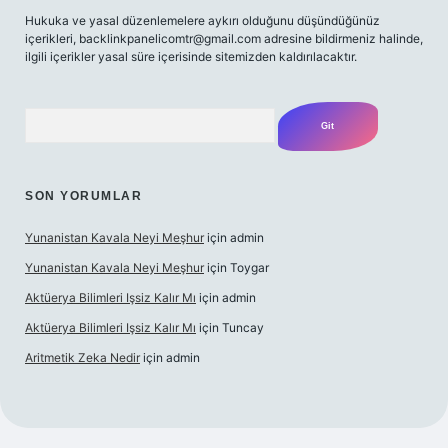
Hukuka ve yasal düzenlemelere aykırı olduğunu düşündüğünüz
içerikleri,
backlinkpanelicomtr@gmail.com
adresine bildirmeniz halinde,
ilgili içerikler yasal süre içerisinde sitemizden kaldırılacaktır.
Arama
SON YORUMLAR
Yunanistan Kavala Neyi Meşhur
için
admin
Yunanistan Kavala Neyi Meşhur
için
Toygar
Aktüerya Bilimleri Işsiz Kalır Mı
için
admin
Aktüerya Bilimleri Işsiz Kalır Mı
için
Tuncay
Aritmetik Zeka Nedir
için
admin