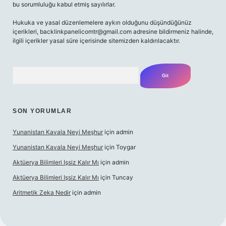
bu sorumluluğu kabul etmiş sayılırlar.
Hukuka ve yasal düzenlemelere aykırı olduğunu düşündüğünüz
içerikleri,
backlinkpanelicomtr@gmail.com
adresine bildirmeniz halinde,
ilgili içerikler yasal süre içerisinde sitemizden kaldırılacaktır.
Arama
SON YORUMLAR
Yunanistan Kavala Neyi Meşhur
için
admin
Yunanistan Kavala Neyi Meşhur
için
Toygar
Aktüerya Bilimleri Işsiz Kalır Mı
için
admin
Aktüerya Bilimleri Işsiz Kalır Mı
için
Tuncay
Aritmetik Zeka Nedir
için
admin