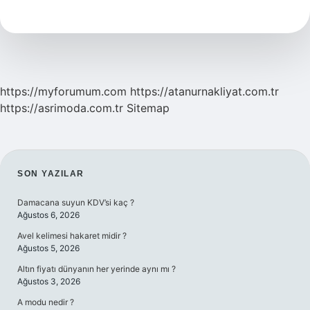
Nedir
Nasıl
Oynanır
https://myforumum.com
https://atanurnakliyat.com.tr
https://asrimoda.com.tr
Sitemap
SIDEBAR
SON YAZILAR
Damacana suyun KDV’si kaç ?
Ağustos 6, 2026
Avel kelimesi hakaret midir ?
Ağustos 5, 2026
Altın fiyatı dünyanın her yerinde aynı mı ?
Ağustos 3, 2026
A modu nedir ?