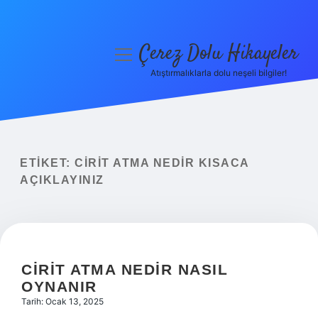
Çerez Dolu Hikayeler
menüyü
aç
Atıştırmalıklarla dolu neşeli bilgiler!
Anasayfa
Gizlilik Politikası
Yasal Uyarı
ETIKET:
CIRIT ATMA NEDIR KISACA
AÇIKLAYINIZ
Hakkımızda
CIRIT ATMA NEDIR NASIL
OYNANIR
Tarih: Ocak 13, 2025