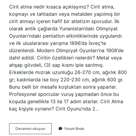
Cirit atma nedir kısaca açıklayınız? Cirit atma,
koşmayı ve tahtadan veya metalden yapılmış bir
cirit atmayı içeren hafif bir atletizm sporudur. İlk
olarak antik çağlarda Yunanistan’daki Olimpiyat
Oyunları’ndaki pentatlon etkinliklerinde uygulandı
ve ilk uluslararası yarışma 1896’da İsveç’te
düzenlendi. Modern Olimpiyat Oyunları’na 1908’de
dahil edildi. Ciritin özellikleri nelerdir? Metal veya
ahşap gövdeli, (3) sap kısmı iple sarılmış.
Erkeklerde mızrak uzunluğu 26-270 cm, ağırlık 800
gr; kadınlarda ise boy 220-230 cm, ağırlık 600 gr.
Bunu belli bir mesafe koştuktan sonra yaparlar.
Profesyonel sporcular vuruş yapmadan önce bu
koşuda genellikle 13 ila 17 adım atarlar. Cirit Atma
kaç kişiyle oynanır? Cirit Oyunu’nda 2…
Cirit
Devamını okuyun
Yorum Bırak
Atma