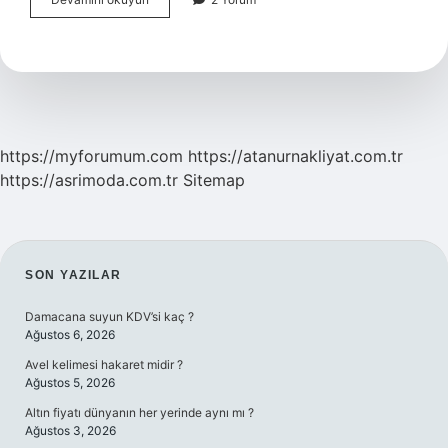
Neden
Yapış
Yapış
Olur
https://myforumum.com
https://atanurnakliyat.com.tr
https://asrimoda.com.tr
Sitemap
SIDEBAR
SON YAZILAR
Damacana suyun KDV’si kaç ?
Ağustos 6, 2026
Avel kelimesi hakaret midir ?
Ağustos 5, 2026
Altın fiyatı dünyanın her yerinde aynı mı ?
Ağustos 3, 2026