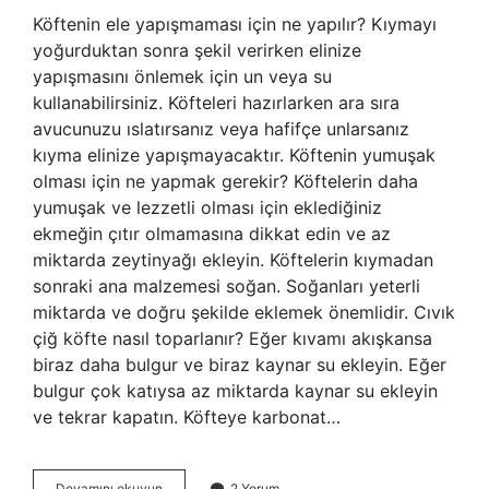
Köftenin ele yapışmaması için ne yapılır? Kıymayı
yoğurduktan sonra şekil verirken elinize
yapışmasını önlemek için un veya su
kullanabilirsiniz. Köfteleri hazırlarken ara sıra
avucunuzu ıslatırsanız veya hafifçe unlarsanız
kıyma elinize yapışmayacaktır. Köftenin yumuşak
olması için ne yapmak gerekir? Köftelerin daha
yumuşak ve lezzetli olması için eklediğiniz
ekmeğin çıtır olmamasına dikkat edin ve az
miktarda zeytinyağı ekleyin. Köftelerin kıymadan
sonraki ana malzemesi soğan. Soğanları yeterli
miktarda ve doğru şekilde eklemek önemlidir. Cıvık
çiğ köfte nasıl toparlanır? Eğer kıvamı akışkansa
biraz daha bulgur ve biraz kaynar su ekleyin. Eğer
bulgur çok katıysa az miktarda kaynar su ekleyin
ve tekrar kapatın. Köfteye karbonat…
Köfte
Devamını okuyun
2 Yorum