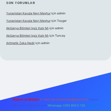
SON YORUMLAR
Yunanistan Kavala Neyi Meşhur
için
admin
Yunanistan Kavala Neyi Meşhur
için
Toygar
Aktüerya Bilimleri Işsiz Kalır Mı
için
admin
Aktüerya Bilimleri Işsiz Kalır Mı
için
Tuncay
Aritmetik Zeka Nedir
için
admin
xper.live/
Reklam ve İletişim:
E-mail:
backlinkpaneli@gmail.com
Teams:
forumhizmeti@gmail.com
Whatsapp: 0262 606 0 726
Telegram: