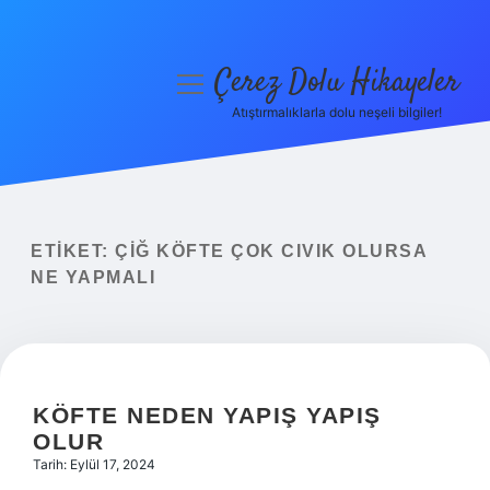
Çerez Dolu Hikayeler
menüyü
aç
Atıştırmalıklarla dolu neşeli bilgiler!
Anasayfa
Gizlilik Politikası
Yasal Uyarı
ETIKET:
ÇIĞ KÖFTE ÇOK CIVIK OLURSA
NE YAPMALI
Hakkımızda
KÖFTE NEDEN YAPIŞ YAPIŞ
OLUR
Tarih: Eylül 17, 2024