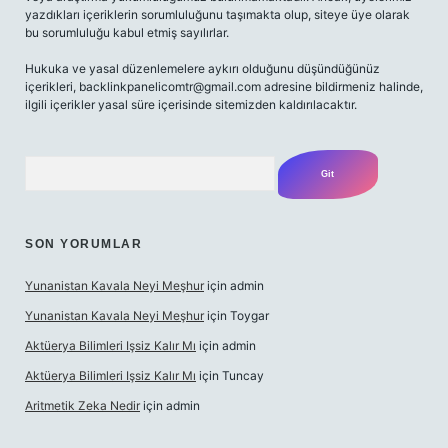
yazdıkları içeriklerin sorumluluğunu taşımakta olup, siteye üye olarak
bu sorumluluğu kabul etmiş sayılırlar.
Hukuka ve yasal düzenlemelere aykırı olduğunu düşündüğünüz
içerikleri,
backlinkpanelicomtr@gmail.com
adresine bildirmeniz halinde,
ilgili içerikler yasal süre içerisinde sitemizden kaldırılacaktır.
Arama
SON YORUMLAR
Yunanistan Kavala Neyi Meşhur
için
admin
Yunanistan Kavala Neyi Meşhur
için
Toygar
Aktüerya Bilimleri Işsiz Kalır Mı
için
admin
Aktüerya Bilimleri Işsiz Kalır Mı
için
Tuncay
Aritmetik Zeka Nedir
için
admin