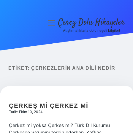
Çerez Dolu Hikayeler
menüyü
aç
Atıştırmalıklarla dolu neşeli bilgiler!
Anasayfa
Gizlilik Politikası
Yasal Uyarı
ETIKET:
ÇERKEZLERIN ANA DILI NEDIR
Hakkımızda
ÇERKEŞ MI ÇERKEZ MI
Tarih: Ekim 10, 2024
Çerkez mi yoksa Çerkes mi? Türk Dil Kurumu
Çerkesçe yazımını tercih ederken, Kafkas