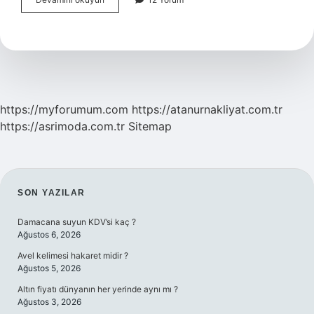
Mi
Çerkez
Mi
https://myforumum.com
https://atanurnakliyat.com.tr
https://asrimoda.com.tr
Sitemap
SIDEBAR
SON YAZILAR
Damacana suyun KDV’si kaç ?
Ağustos 6, 2026
Avel kelimesi hakaret midir ?
Ağustos 5, 2026
Altın fiyatı dünyanın her yerinde aynı mı ?
Ağustos 3, 2026