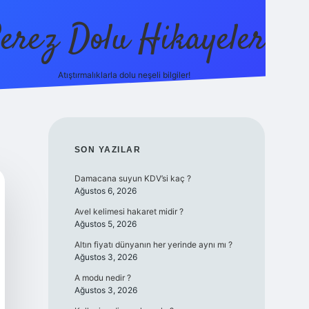
erez Dolu Hikayeler
Atıştırmalıklarla dolu neşeli bilgiler!
https://betexper.live
SIDEBAR
SON YAZILAR
Damacana suyun KDV’si kaç ?
Ağustos 6, 2026
Avel kelimesi hakaret midir ?
Ağustos 5, 2026
Altın fiyatı dünyanın her yerinde aynı mı ?
Ağustos 3, 2026
A modu nedir ?
Ağustos 3, 2026