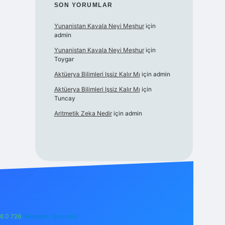
SON YORUMLAR
Yunanistan Kavala Neyi Meşhur
için
admin
Yunanistan Kavala Neyi Meşhur
için
Toygar
Aktüerya Bilimleri Işsiz Kalır Mı
için
admin
Aktüerya Bilimleri Işsiz Kalır Mı
için
Tuncay
Aritmetik Zeka Nedir
için
admin
6 0 726
Telegram: @karabul