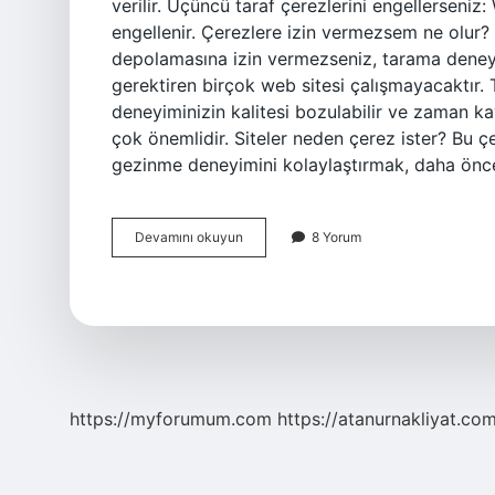
verilir. Üçüncü taraf çerezlerini engellerseniz:
engellenir. Çerezlere izin vermezsem ne olur? G
depolamasına izin vermezseniz, tarama deneyi
gerektiren birçok web sitesi çalışmayacaktır. T
deneyiminizin kalitesi bozulabilir ve zaman ka
çok önemlidir. Siteler neden çerez ister? Bu ç
gezinme deneyimini kolaylaştırmak, daha önc
Çerez
Devamını okuyun
8 Yorum
Olayı
Nedir
https://myforumum.com
https://atanurnakliyat.com