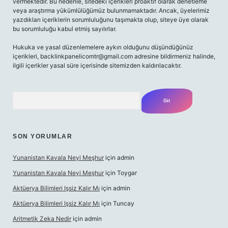
vermektedir. Bu nedenle, sitedeki içerikleri proaktif olarak denetleme
veya araştırma yükümlülüğümüz bulunmamaktadır. Ancak, üyelerimiz
yazdıkları içeriklerin sorumluluğunu taşımakta olup, siteye üye olarak
bu sorumluluğu kabul etmiş sayılırlar.
Hukuka ve yasal düzenlemelere aykırı olduğunu düşündüğünüz
içerikleri,
backlinkpanelicomtr@gmail.com
adresine bildirmeniz halinde,
ilgili içerikler yasal süre içerisinde sitemizden kaldırılacaktır.
Arama
SON YORUMLAR
Yunanistan Kavala Neyi Meşhur
için
admin
Yunanistan Kavala Neyi Meşhur
için
Toygar
Aktüerya Bilimleri Işsiz Kalır Mı
için
admin
Aktüerya Bilimleri Işsiz Kalır Mı
için
Tuncay
Aritmetik Zeka Nedir
için
admin