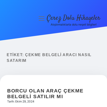
Çerez Dolu Hikayeler
menüyü
aç
Atıştırmalıklarla dolu neşeli bilgiler!
Anasayfa
Gizlilik Politikası
Yasal Uyarı
ETIKET:
ÇEKME BELGELI ARACI NASIL
SATARIM
Hakkımızda
BORCU OLAN ARAÇ ÇEKME
BELGELI SATILIR MI
Tarih: Ekim 29, 2024