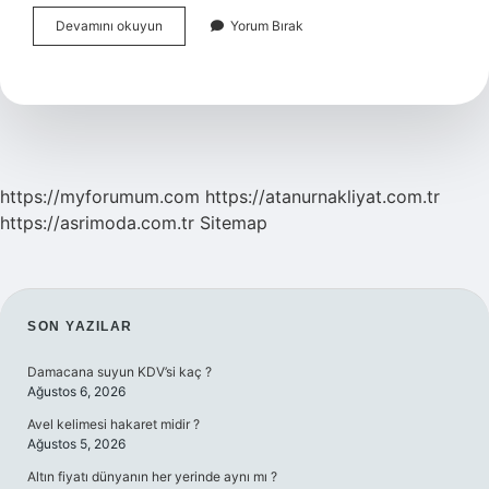
Borcu
Devamını okuyun
Yorum Bırak
Olan
Araç
Çekme
Belgeli
Satılır
Mı
https://myforumum.com
https://atanurnakliyat.com.tr
https://asrimoda.com.tr
Sitemap
SIDEBAR
SON YAZILAR
Damacana suyun KDV’si kaç ?
Ağustos 6, 2026
Avel kelimesi hakaret midir ?
Ağustos 5, 2026
Altın fiyatı dünyanın her yerinde aynı mı ?