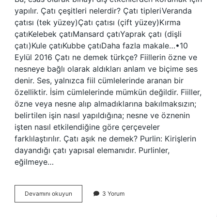
yapılır. Çatı çeşitleri nelerdir? Çatı tipleriVeranda
çatısı (tek yüzey)Çatı çatısı (çift yüzey)Kırma
çatıKelebek çatıMansard çatıYaprak çatı (dişli
çatı)Kule çatıKubbe çatıDaha fazla makale…•10
Eylül 2016 Çatı ne demek türkçe? Fiillerin özne ve
nesneye bağlı olarak aldıkları anlam ve biçime ses
denir. Ses, yalnızca fiil cümlelerinde aranan bir
özelliktir. İsim cümlelerinde mümkün değildir. Fiiller,
özne veya nesne alıp almadıklarına bakılmaksızın;
belirtilen işin nasıl yapıldığına; nesne ve öznenin
işten nasıl etkilendiğine göre çerçeveler
farklılaştırılır. Çatı aşık ne demek? Purlin: Kirişlerin
dayandığı çatı yapısal elemanıdır. Purlinler,
eğilmeye…
Çatı
Devamını okuyun
3 Yorum
Neye
Denir