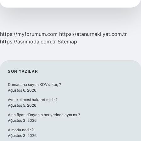
https://myforumum.com
https://atanurnakliyat.com.tr
https://asrimoda.com.tr
Sitemap
SIDEBAR
SON YAZILAR
Damacana suyun KDV’si kaç ?
Ağustos 6, 2026
Avel kelimesi hakaret midir ?
Ağustos 5, 2026
Altın fiyatı dünyanın her yerinde aynı mı ?
Ağustos 3, 2026
A modu nedir ?
Ağustos 3, 2026