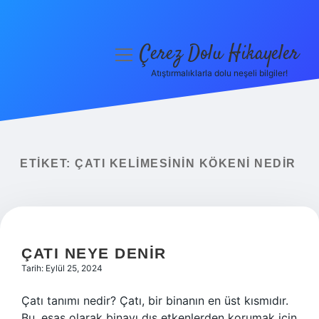
Çerez Dolu Hikayeler
menüyü
aç
Atıştırmalıklarla dolu neşeli bilgiler!
Anasayfa
Gizlilik Politikası
Yasal Uyarı
ETIKET:
ÇATI KELIMESININ KÖKENI NEDIR
Hakkımızda
ÇATI NEYE DENIR
Tarih: Eylül 25, 2024
Çatı tanımı nedir? Çatı, bir binanın en üst kısmıdır.
Bu, esas olarak binayı dış etkenlerden korumak için