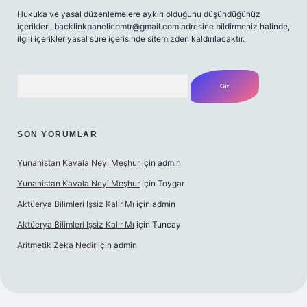
Hukuka ve yasal düzenlemelere aykırı olduğunu düşündüğünüz
içerikleri,
backlinkpanelicomtr@gmail.com
adresine bildirmeniz halinde,
ilgili içerikler yasal süre içerisinde sitemizden kaldırılacaktır.
Arama
SON YORUMLAR
Yunanistan Kavala Neyi Meşhur
için
admin
Yunanistan Kavala Neyi Meşhur
için
Toygar
Aktüerya Bilimleri Işsiz Kalır Mı
için
admin
Aktüerya Bilimleri Işsiz Kalır Mı
için
Tuncay
Aritmetik Zeka Nedir
için
admin