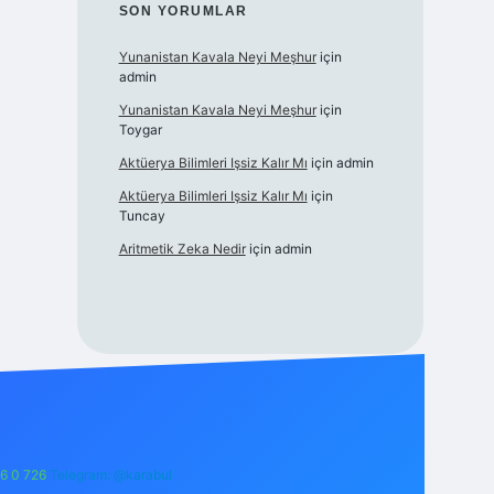
SON YORUMLAR
Yunanistan Kavala Neyi Meşhur
için
admin
Yunanistan Kavala Neyi Meşhur
için
Toygar
Aktüerya Bilimleri Işsiz Kalır Mı
için
admin
Aktüerya Bilimleri Işsiz Kalır Mı
için
Tuncay
Aritmetik Zeka Nedir
için
admin
6 0 726
Telegram: @karabul