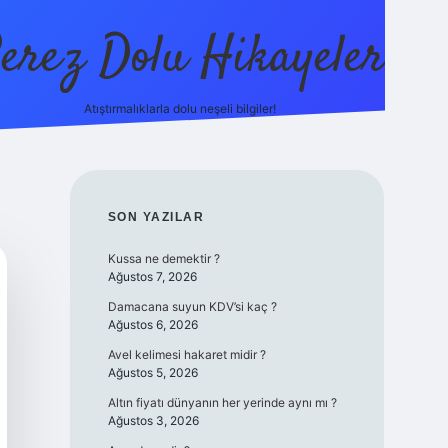
erez Dolu Hikayeler
Atıştırmalıklarla dolu neşeli bilgiler!
https://betexper.live/
SIDEBAR
SON YAZILAR
Kussa ne demektir ?
Ağustos 7, 2026
Damacana suyun KDV’si kaç ?
Ağustos 6, 2026
Avel kelimesi hakaret midir ?
Ağustos 5, 2026
Altın fiyatı dünyanın her yerinde aynı mı ?
Ağustos 3, 2026