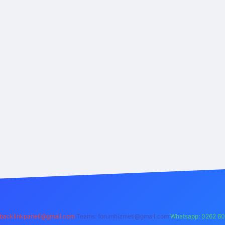
backlinkpaneli@gmail.com
Teams:
forumhizmeti@gmail.com
Whatsapp: 0262 60