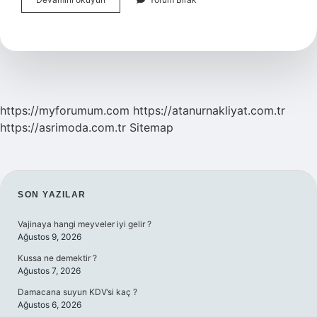
Iyi
Çamaşır
Makinesi
Kaç
Devir
Olmalı
https://myforumum.com
https://atanurnakliyat.com.tr
https://asrimoda.com.tr
Sitemap
SIDEBAR
SON YAZILAR
Vajinaya hangi meyveler iyi gelir ?
Ağustos 9, 2026
Kussa ne demektir ?
Ağustos 7, 2026
Damacana suyun KDV’si kaç ?
Ağustos 6, 2026