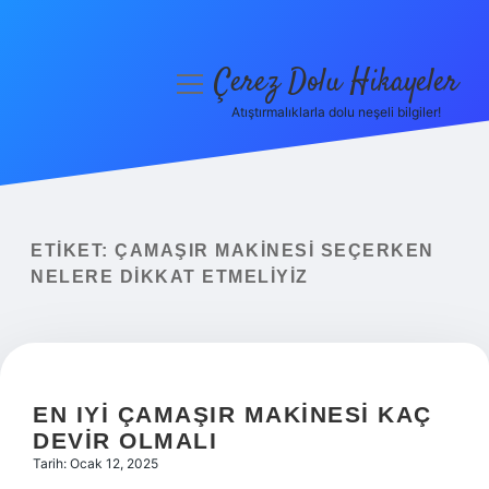
Çerez Dolu Hikayeler
menüyü
aç
Atıştırmalıklarla dolu neşeli bilgiler!
Anasayfa
Gizlilik Politikası
Yasal Uyarı
ETIKET:
ÇAMAŞIR MAKINESI SEÇERKEN
NELERE DIKKAT ETMELIYIZ
Hakkımızda
EN IYI ÇAMAŞIR MAKINESI KAÇ
DEVIR OLMALI
Tarih: Ocak 12, 2025