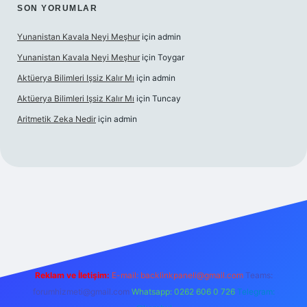
SON YORUMLAR
Yunanistan Kavala Neyi Meşhur
için
admin
Yunanistan Kavala Neyi Meşhur
için
Toygar
Aktüerya Bilimleri Işsiz Kalır Mı
için
admin
Aktüerya Bilimleri Işsiz Kalır Mı
için
Tuncay
Aritmetik Zeka Nedir
için
admin
xper.live/
Reklam ve İletişim:
E-mail:
backlinkpaneli@gmail.com
Teams:
forumhizmeti@gmail.com
Whatsapp: 0262 606 0 726
Telegram: