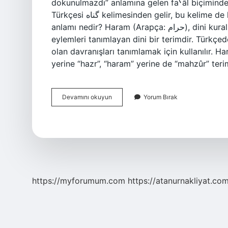
dokunulmazdı” anlamına gelen faˁāl biçiminde
Türkçesi گناه kelimesinden gelir, bu kelime de klasik Farsça گناه kelimesinden gelir. Haram’ın kelime
anlamı nedir? Haram (Arapça: حرام), dini kuralları ihlal eden ve dini açıdan kesinlikle yasak olan
eylemleri tanımlayan dini bir terimdir. Türkçe
olan davranışları tanımlamak için kullanılır. Ha
yerine “hazr”, “haram” yerine de “mahzûr” teri
Haram
Devamını okuyun
Yorum Bırak
Hangi
Dil
https://myforumum.com
https://atanurnakliyat.com