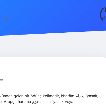
Ç
L
gelen bir ödünç kelimedir, ḥharām حرام, “yasak,
حَرُم fiilinin “yasak veya