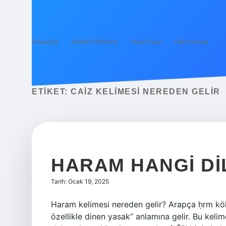
Anasayfa
Gizlilik Politikası
Yasal Uyarı
Hakkımızda
ETIKET:
CAIZ KELIMESI NEREDEN GELIR
HARAM HANGI DI
Tarih: Ocak 19, 2025
Haram kelimesi nereden gelir? Arapça ḥrm kökünden 
özellikle dinen yasak” anlamına gelir. Bu kelime, Arapça ḥaruma َ