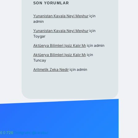
SON YORUMLAR
Yunanistan Kavala Neyi Meşhur
için
admin
Yunanistan Kavala Neyi Meşhur
için
Toygar
Aktüerya Bilimleri Işsiz Kalır Mı
için
admin
Aktüerya Bilimleri Işsiz Kalır Mı
için
Tuncay
Aritmetik Zeka Nedir
için
admin
6 0 726
Telegram: @karabul