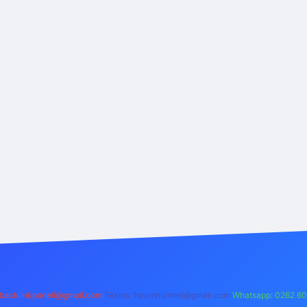
backlinkpaneli@gmail.com
Teams:
forumhizmeti@gmail.com
Whatsapp: 0262 60