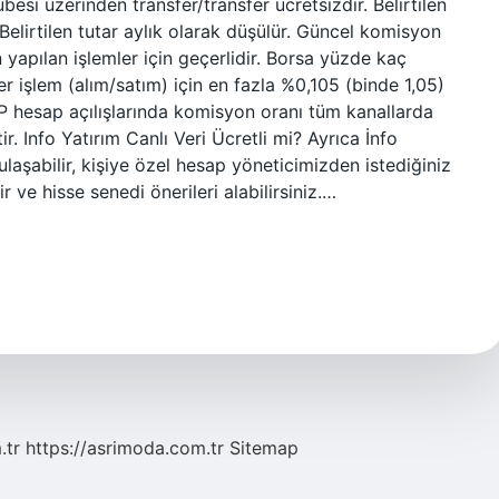
besi üzerinden transfer/transfer ücretsizdir. Belirtilen
Belirtilen tutar aylık olarak düşülür. Güncel komisyon
 yapılan işlemler için geçerlidir. Borsa yüzde kaç
 işlem (alım/satım) için en fazla %0,105 (binde 1,05)
P hesap açılışlarında komisyon oranı tüm kanallarda
r. Info Yatırım Canlı Veri Ücretli mi? Ayrıca İnfo
 ulaşabilir, kişiye özel hesap yöneticimizden istediğiniz
r ve hisse senedi önerileri alabilirsiniz.…
.tr
https://asrimoda.com.tr
Sitemap