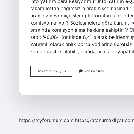
Info yatırım para kesiyor mu? Info Yatırım e-şu
rakam lottan bağımsız olarak hisse başınadır. 
oranınız çevrimiçi işlem platformları üzerinden
komisyon alıyor? Sözleşmelere göre kurum, her
oranında komisyon alma hakkına sahiptir. VİO
sabit %0,084 (onbinde 8,4) olarak belirlenmişti
Yatırımlı olarak anlık borsa verilerine ücretsiz
zaman destek alabilir, anında analizler yapabili
Info
Devamını okuyun
Yorum Bırak
Yatırım
Yüzde
Kaç
Komisyon
Alıyor
https://myforumum.com
https://atanurnakliyat.com