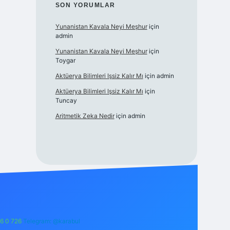
SON YORUMLAR
Yunanistan Kavala Neyi Meşhur
için
admin
Yunanistan Kavala Neyi Meşhur
için
Toygar
Aktüerya Bilimleri Işsiz Kalır Mı
için
admin
Aktüerya Bilimleri Işsiz Kalır Mı
için
Tuncay
Aritmetik Zeka Nedir
için
admin
6 0 726
Telegram: @karabul