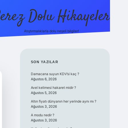
erez Dolu Hikayeler
Atıştırmalıklarla dolu neşeli bilgiler!
https://betexper.liv
SIDEBAR
SON YAZILAR
Damacana suyun KDV’si kaç ?
Ağustos 6, 2026
Avel kelimesi hakaret midir ?
Ağustos 5, 2026
Altın fiyatı dünyanın her yerinde aynı mı ?
Ağustos 3, 2026
A modu nedir ?
Ağustos 3, 2026