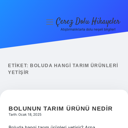
Çerez Dolu Hikayeler
menüyü
aç
Atıştırmalıklarla dolu neşeli bilgiler!
Anasayfa
Gizlilik Politikası
Yasal Uyarı
ETIKET:
BOLUDA HANGI TARIM ÜRÜNLERI
YETIŞIR
Hakkımızda
BOLUNUN TARIM ÜRÜNÜ NEDIR
Tarih: Ocak 18, 2025
Boluda hangi tarım ürünleri yetişir? Arpa