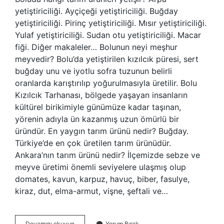
yetiştiriciliği. Ayçiçeği yetiştiriciliği. Buğday
yetiştiriciliği. Pirinç yetiştiriciliği. Mısır yetiştiriciliği.
Yulaf yetiştiriciliği. Sudan otu yetiştiriciliği. Macar
fiği. Diğer makaleler… Bolunun neyi meşhur
meyvedir? Bolu’da yetiştirilen kızılcık püresi, sert
buğday unu ve iyotlu sofra tuzunun belirli
oranlarda karıştırılıp yoğurulmasıyla üretilir. Bolu
Kızılcık Tarhanası, bölgede yaşayan insanların
kültürel birikimiyle günümüze kadar taşınan,
yörenin adıyla ün kazanmış uzun ömürlü bir
üründür. En yaygın tarım ürünü nedir? Buğday.
Türkiye’de en çok üretilen tarım ürünüdür.
Ankara’nın tarım ürünü nedir? İlçemizde sebze ve
meyve üretimi önemli seviyelere ulaşmış olup
domates, kavun, karpuz, havuç, biber, fasulye,
kiraz, dut, elma-armut, vişne, şeftali ve…
Bolunun
Devamını okuyun
Yorum Bırak