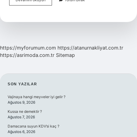
Tarım
Ürünü
Nedir
https://myforumum.com
https://atanurnakliyat.com.tr
https://asrimoda.com.tr
Sitemap
SIDEBAR
SON YAZILAR
Vajinaya hangi meyveler iyi gelir ?
Ağustos 9, 2026
Kussa ne demektir ?
Ağustos 7, 2026
Damacana suyun KDV’si kaç ?
Ağustos 6, 2026