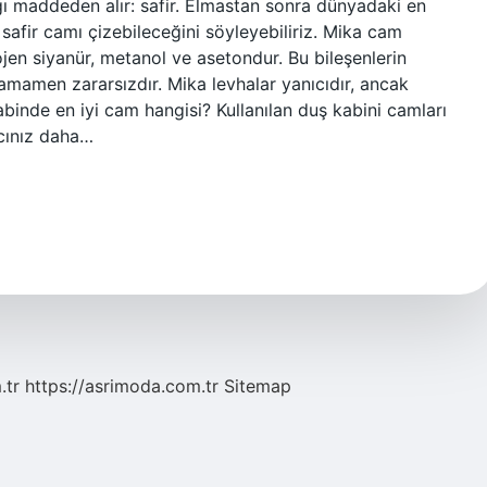
dığı maddeden alır: safir. Elmastan sonra dünyadaki en
safir camı çizebileceğini söyleyebiliriz. Mika cam
rojen siyanür, metanol ve asetondur. Bu bileşenlerin
 tamamen zararsızdır. Mika levhalar yanıcıdır, ancak
binde en iyi cam hangisi? Kullanılan duş kabini camları
acınız daha…
.tr
https://asrimoda.com.tr
Sitemap