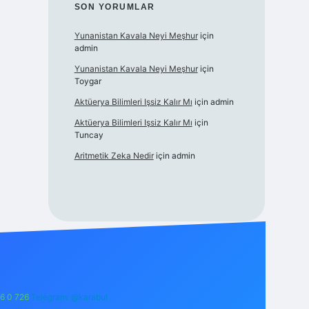
SON YORUMLAR
Yunanistan Kavala Neyi Meşhur
için
admin
Yunanistan Kavala Neyi Meşhur
için
Toygar
Aktüerya Bilimleri Işsiz Kalır Mı
için
admin
Aktüerya Bilimleri Işsiz Kalır Mı
için
Tuncay
Aritmetik Zeka Nedir
için
admin
6 0 726
Telegram: @karabul