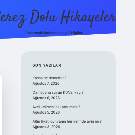
erez Dolu Hikayeler
Atıştırmalıklarla dolu neşeli bilgiler!
https://betexper.live
SIDEBAR
SON YAZILAR
Kussa ne demektir ?
Ağustos 7, 2026
Damacana suyun KDV’si kaç ?
Ağustos 6, 2026
Avel kelimesi hakaret midir ?
Ağustos 5, 2026
Altın fiyatı dünyanın her yerinde aynı mı ?
Ağustos 3, 2026