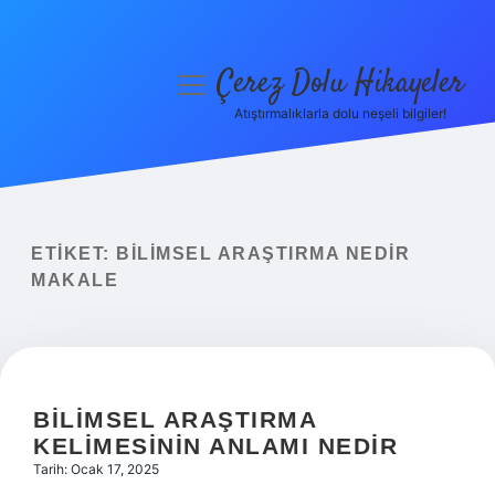
Çerez Dolu Hikayeler
menüyü
aç
Atıştırmalıklarla dolu neşeli bilgiler!
Anasayfa
Gizlilik Politikası
Yasal Uyarı
ETIKET:
BILIMSEL ARAŞTIRMA NEDIR
MAKALE
Hakkımızda
BILIMSEL ARAŞTIRMA
KELIMESININ ANLAMI NEDIR
Tarih: Ocak 17, 2025