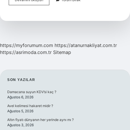
Araştırma
Kelimesinin
Anlamı
Nedir
https://myforumum.com
https://atanurnakliyat.com.tr
https://asrimoda.com.tr
Sitemap
SIDEBAR
SON YAZILAR
Damacana suyun KDV’si kaç ?
Ağustos 6, 2026
Avel kelimesi hakaret midir ?
Ağustos 5, 2026
Altın fiyatı dünyanın her yerinde aynı mı ?
Ağustos 3, 2026