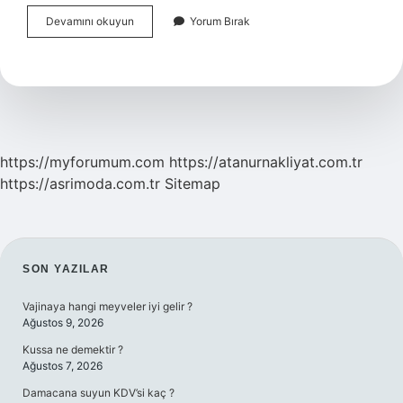
Beykozda
Devamını okuyun
Yorum Bırak
Hangi
Mahalleler
Var
https://myforumum.com
https://atanurnakliyat.com.tr
https://asrimoda.com.tr
Sitemap
SIDEBAR
SON YAZILAR
Vajinaya hangi meyveler iyi gelir ?
Ağustos 9, 2026
Kussa ne demektir ?
Ağustos 7, 2026
Damacana suyun KDV’si kaç ?