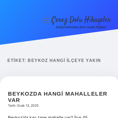
Çerez Dolu Hikayeler
menüyü
aç
Atıştırmalıklarla dolu neşeli bilgiler!
Anasayfa
Gizlilik Politikası
Yasal Uyarı
ETIKET:
BEYKOZ HANGI ILÇEYE YAKIN
Hakkımızda
BEYKOZDA HANGI MAHALLELER
VAR
Tarih: Ocak 13, 2025
Beykoz’da kaç tane mahalle var? İlçe 45