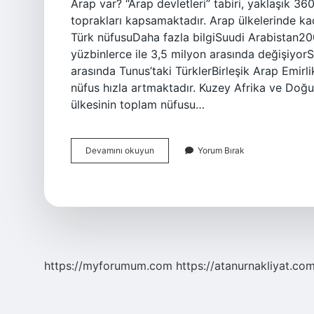
Arap var? “Arap devletleri” tabiri, yaklaşık 3
toprakları kapsamaktadır. Arap ülkelerinde ka
Türk nüfusuDaha fazla bilgiSuudi Arabistan20
yüzbinlerce ile 3,5 milyon arasında değişiyo
arasında Tunus’taki TürklerBirleşik Arap Emirl
nüfus hızla artmaktadır. Kuzey Afrika ve Doğu
ülkesinin toplam nüfusu…
Kaç
Devamını okuyun
Yorum Bırak
Milyon
Arap
Var
Türkiye
https://myforumum.com
https://atanurnakliyat.com