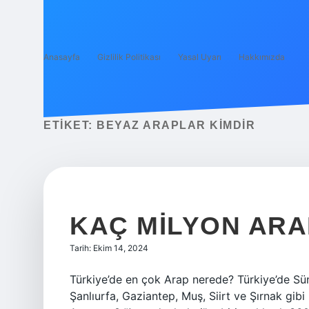
Anasayfa
Gizlilik Politikası
Yasal Uyarı
Hakkımızda
ETIKET:
BEYAZ ARAPLAR KIMDIR
KAÇ MILYON ARA
Tarih: Ekim 14, 2024
Türkiye’de en çok Arap nerede? Türkiye’de Sünni
Şanlıurfa, Gaziantep, Muş, Siirt ve Şırnak gib