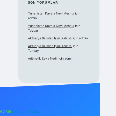
SON YORUMLAR
Yunanistan Kavala Neyi Meşhur
için
admin
Yunanistan Kavala Neyi Meşhur
için
Toygar
Aktüerya Bilimleri Işsiz Kalır Mı
için
admin
Aktüerya Bilimleri Işsiz Kalır Mı
için
Tuncay
Aritmetik Zeka Nedir
için
admin
6 0 726
Telegram: @karabul