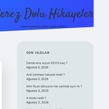
erez Dolu Hikayeler
Atıştırmalıklarla dolu neşeli bilgiler!
https://betexper.live
SIDEBAR
SON YAZILAR
Damacana suyun KDV’si kaç ?
Ağustos 6, 2026
Avel kelimesi hakaret midir ?
Ağustos 5, 2026
Altın fiyatı dünyanın her yerinde aynı mı ?
Ağustos 3, 2026
A modu nedir ?
Ağustos 3, 2026