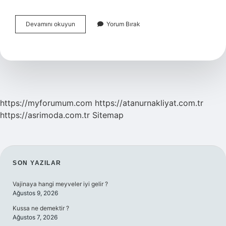
Özel
Devamını okuyun
Yorum Bırak
Numaradan
Arayan
Birini
Nasıl
Bulabilirim
https://myforumum.com
https://atanurnakliyat.com.tr
https://asrimoda.com.tr
Sitemap
SIDEBAR
SON YAZILAR
Vajinaya hangi meyveler iyi gelir ?
Ağustos 9, 2026
Kussa ne demektir ?
Ağustos 7, 2026