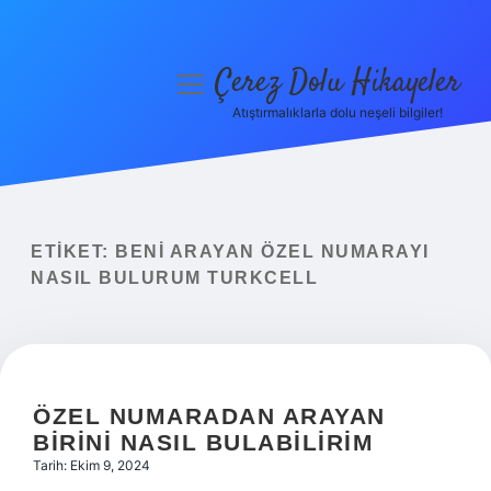
Çerez Dolu Hikayeler
menüyü
aç
Atıştırmalıklarla dolu neşeli bilgiler!
Anasayfa
Gizlilik Politikası
Yasal Uyarı
ETIKET:
BENI ARAYAN ÖZEL NUMARAYI
NASIL BULURUM TURKCELL
Hakkımızda
ÖZEL NUMARADAN ARAYAN
BIRINI NASIL BULABILIRIM
Tarih: Ekim 9, 2024