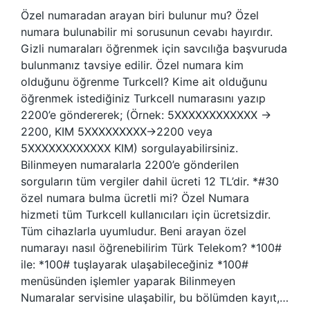
Özel numaradan arayan biri bulunur mu? Özel
numara bulunabilir mi sorusunun cevabı hayırdır.
Gizli numaraları öğrenmek için savcılığa başvuruda
bulunmanız tavsiye edilir. Özel numara kim
olduğunu öğrenme Turkcell? Kime ait olduğunu
öğrenmek istediğiniz Turkcell numarasını yazıp
2200’e göndererek; (Örnek: 5XXXXXXXXXXXX ->
2200, KIM 5XXXXXXXXX->2200 veya
5XXXXXXXXXXXX KIM) sorgulayabilirsiniz.
Bilinmeyen numaralarla 2200’e gönderilen
sorguların tüm vergiler dahil ücreti 12 TL’dir. *#30
özel numara bulma ücretli mi? Özel Numara
hizmeti tüm Turkcell kullanıcıları için ücretsizdir.
Tüm cihazlarla uyumludur. Beni arayan özel
numarayı nasıl öğrenebilirim Türk Telekom? *100#
ile: *100# tuşlayarak ulaşabileceğiniz *100#
menüsünden işlemler yaparak Bilinmeyen
Numaralar servisine ulaşabilir, bu bölümden kayıt,…