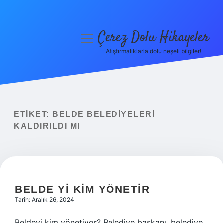
Çerez Dolu Hikayeler
menüyü
aç
Atıştırmalıklarla dolu neşeli bilgiler!
Anasayfa
Gizlilik Politikası
Yasal Uyarı
ETIKET:
BELDE BELEDIYELERI
KALDIRILDI MI
Hakkımızda
BELDE YI KIM YÖNETIR
Tarih: Aralık 26, 2024
Beldeyi kim yönetiyor? Belediye başkanı, belediye