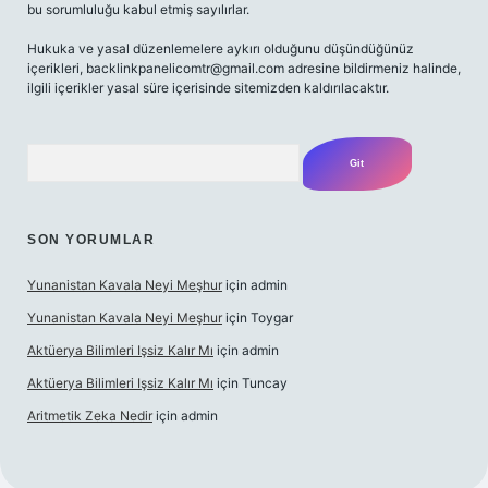
bu sorumluluğu kabul etmiş sayılırlar.
Hukuka ve yasal düzenlemelere aykırı olduğunu düşündüğünüz
içerikleri,
backlinkpanelicomtr@gmail.com
adresine bildirmeniz halinde,
ilgili içerikler yasal süre içerisinde sitemizden kaldırılacaktır.
Arama
SON YORUMLAR
Yunanistan Kavala Neyi Meşhur
için
admin
Yunanistan Kavala Neyi Meşhur
için
Toygar
Aktüerya Bilimleri Işsiz Kalır Mı
için
admin
Aktüerya Bilimleri Işsiz Kalır Mı
için
Tuncay
Aritmetik Zeka Nedir
için
admin