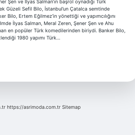
ner Şen ve İlyas Salman’ın başrol oynadığı Türk
ek Güzeli Sefil Bilo, İstanbul’un Çatalca semtinde
er Bilo, Ertem Eğilmez’in yönettiği ve yapımcılığını
Filmde İlyas Salman, Meral Zeren, Şener Şen ve Ahu
nan en popüler Türk komedilerinden biriydi. Banker Bilo,
stlendiği 1980 yapımı Türk…
.tr
https://asrimoda.com.tr
Sitemap