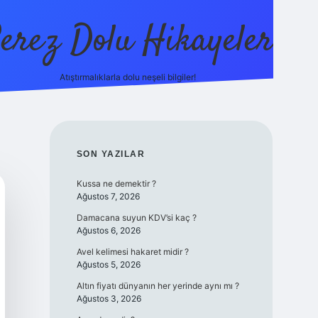
erez Dolu Hikayeler
Atıştırmalıklarla dolu neşeli bilgiler!
https://betexper.live
SIDEBAR
SON YAZILAR
Kussa ne demektir ?
Ağustos 7, 2026
Damacana suyun KDV’si kaç ?
Ağustos 6, 2026
Avel kelimesi hakaret midir ?
Ağustos 5, 2026
Altın fiyatı dünyanın her yerinde aynı mı ?
Ağustos 3, 2026