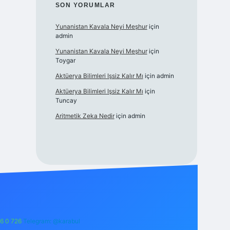
SON YORUMLAR
Yunanistan Kavala Neyi Meşhur
için
admin
Yunanistan Kavala Neyi Meşhur
için
Toygar
Aktüerya Bilimleri Işsiz Kalır Mı
için
admin
Aktüerya Bilimleri Işsiz Kalır Mı
için
Tuncay
Aritmetik Zeka Nedir
için
admin
6 0 726
Telegram: @karabul