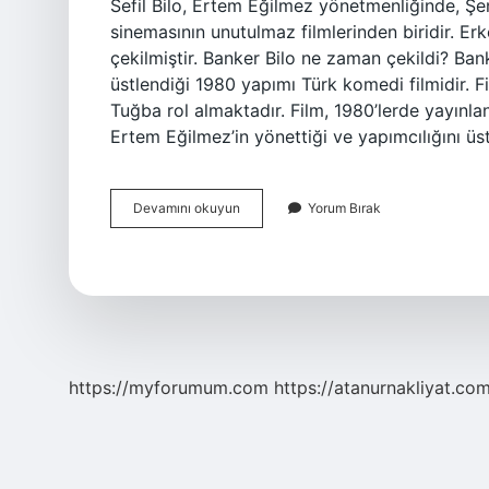
Sefil Bilo, Ertem Eğilmez yönetmenliğinde, Şe
sinemasının unutulmaz filmlerinden biridir. Erk
çekilmiştir. Banker Bilo ne zaman çekildi? Bank
üstlendiği 1980 yapımı Türk komedi filmidir. 
Tuğba rol almaktadır. Film, 1980’lerde yayınla
Ertem Eğilmez’in yönettiği ve yapımcılığını ü
Banker
Devamını okuyun
Yorum Bırak
Bilo
Hangi
Köyde
Çekildi
https://myforumum.com
https://atanurnakliyat.com