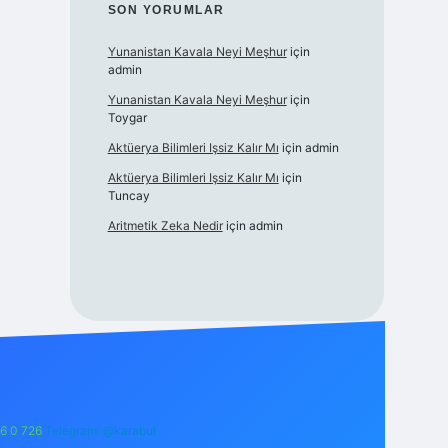
SON YORUMLAR
Yunanistan Kavala Neyi Meşhur
için
admin
Yunanistan Kavala Neyi Meşhur
için
Toygar
Aktüerya Bilimleri Işsiz Kalır Mı
için
admin
Aktüerya Bilimleri Işsiz Kalır Mı
için
Tuncay
Aritmetik Zeka Nedir
için
admin
6 0 726
Telegram: @karabul