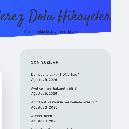
erez Dolu Hikayeler
Atıştırmalıklarla dolu neşeli bilgiler!
https://betexper.live
SIDEBAR
SON YAZILAR
Damacana suyun KDV’si kaç ?
Ağustos 6, 2026
Avel kelimesi hakaret midir ?
Ağustos 5, 2026
Altın fiyatı dünyanın her yerinde aynı mı ?
Ağustos 3, 2026
A modu nedir ?
Ağustos 3, 2026