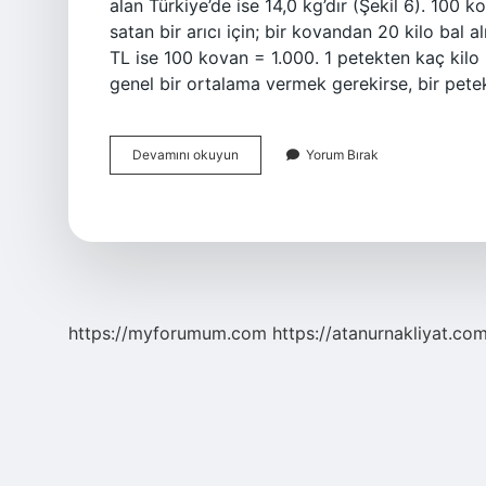
alan Türkiye’de ise 14,0 kg’dır (Şekil 6). 100 k
satan bir arıcı için; bir kovandan 20 kilo bal a
TL ise 100 kovan = 1.000. 1 petekten kaç kilo 
genel bir ortalama vermek gerekirse, bir pet
1
Devamını okuyun
Yorum Bırak
Kovandan
Kac
Kilo
Bal
Çıkar
https://myforumum.com
https://atanurnakliyat.com