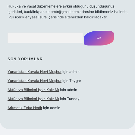
Hukuka ve yasal düzenlemelere aykırı olduğunu düşündüğünüz
içerikleri,
backlinkpanelicomtr@gmail.com
adresine bildirmeniz halinde,
ilgili içerikler yasal süre içerisinde sitemizden kaldırılacaktır.
Arama
SON YORUMLAR
Yunanistan Kavala Neyi Meşhur
için
admin
Yunanistan Kavala Neyi Meşhur
için
Toygar
Aktüerya Bilimleri Işsiz Kalır Mı
için
admin
Aktüerya Bilimleri Işsiz Kalır Mı
için
Tuncay
Aritmetik Zeka Nedir
için
admin