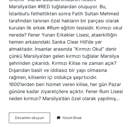
Marsilya’dan #RED tuğlalardan oluşuyor. Bu,
İstanbul’u fethettikten sonra Fatih Sultan Mehmed
tarafından tanınan özel hakların bir parçası olarak
kurulan ilk erkek #Rum eğitim tesisidir. Kırmızı okul
nerede? Fener Yunan Erkekler Lisesi, ataerkilliğin
hemen arkasındaki Sanka Clear Hill’de yer
almaktadır. İnsanlar arasında “Kırmızı Okul” denir
çünkü Marsilya’dan gelen kırmızı tuğlalar Marsilya
şehrinden çıkarıldı. Kırmızı Kilise ne zaman açık?
Dışarıdan basit ve iddiasız bir yapı olmasına
rağmen, kilisenin içi oldukça şaşırtıcıdır.
1600’lerden beri hizmet veren kilise, her gün Pazar
gününe kadar ziyaretçilere açıktır. Fener Rum Lisesi
neden kırmızı? Marsilya’dan özel olarak yapılmış…
Kırmızı
Devamını okuyun
Yorum Bırak
Mektep
Nerede