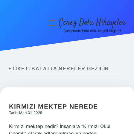
Çerez Dolu Hikayeler
menüyü
aç
Atıştırmalıklarla dolu neşeli bilgiler!
Anasayfa
Gizlilik Politikası
Yasal Uyarı
ETIKET:
BALATTA NERELER GEZILIR
Hakkımızda
KIRMIZI MEKTEP NEREDE
Tarih: Mart 31, 2025
Kırmızı mektep nedir? İnsanlara “Kırmızı Okul
Önemli” olarak adlandırılmasının nedeni