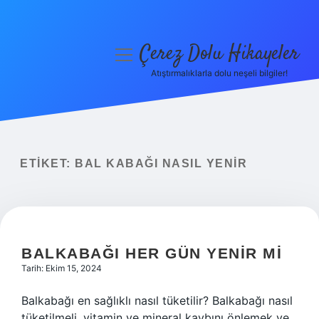
Çerez Dolu Hikayeler
menüyü
aç
Atıştırmalıklarla dolu neşeli bilgiler!
Anasayfa
Gizlilik Politikası
Yasal Uyarı
ETIKET:
BAL KABAĞI NASIL YENIR
Hakkımızda
BALKABAĞI HER GÜN YENIR MI
Tarih: Ekim 15, 2024
Balkabağı en sağlıklı nasıl tüketilir? Balkabağı nasıl
tüketilmeli, vitamin ve mineral kaybını önlemek ve