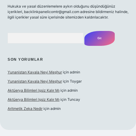
Hukuka ve yasal düzenlemelere aykırı olduğunu düşündüğünüz
içerikleri,
backlinkpanelicomtr@gmail.com
adresine bildirmeniz halinde,
ilgili içerikler yasal süre içerisinde sitemizden kaldırılacaktır.
Arama
SON YORUMLAR
Yunanistan Kavala Neyi Meşhur
için
admin
Yunanistan Kavala Neyi Meşhur
için
Toygar
Aktüerya Bilimleri Işsiz Kalır Mı
için
admin
Aktüerya Bilimleri Işsiz Kalır Mı
için
Tuncay
Aritmetik Zeka Nedir
için
admin