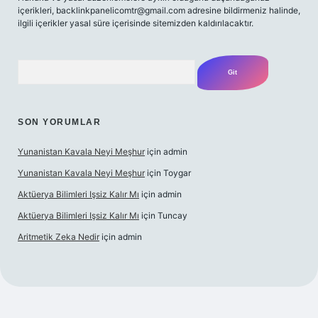
içerikleri,
backlinkpanelicomtr@gmail.com
adresine bildirmeniz halinde,
ilgili içerikler yasal süre içerisinde sitemizden kaldırılacaktır.
Arama
SON YORUMLAR
Yunanistan Kavala Neyi Meşhur
için
admin
Yunanistan Kavala Neyi Meşhur
için
Toygar
Aktüerya Bilimleri Işsiz Kalır Mı
için
admin
Aktüerya Bilimleri Işsiz Kalır Mı
için
Tuncay
Aritmetik Zeka Nedir
için
admin