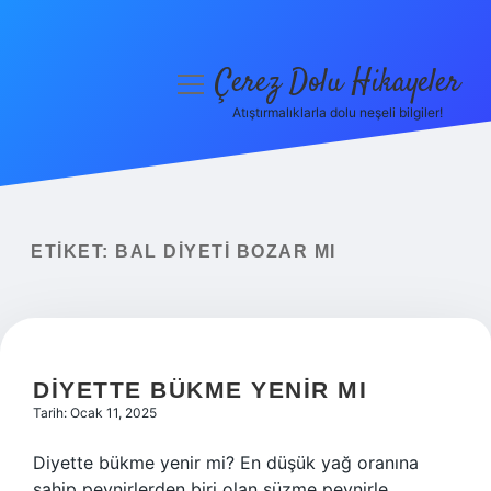
Çerez Dolu Hikayeler
menüyü
aç
Atıştırmalıklarla dolu neşeli bilgiler!
Anasayfa
Gizlilik Politikası
Yasal Uyarı
ETIKET:
BAL DIYETI BOZAR MI
Hakkımızda
DIYETTE BÜKME YENIR MI
Tarih: Ocak 11, 2025
Diyette bükme yenir mi? En düşük yağ oranına
sahip peynirlerden biri olan süzme peynirle