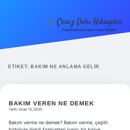
Çerez Dolu Hikayeler
menüyü
aç
Atıştırmalıklarla dolu neşeli bilgiler!
Anasayfa
Gizlilik Politikası
Yasal Uyarı
ETIKET:
BAKIM NE ANLAMA GELIR
Hakkımızda
BAKIM VEREN NE DEMEK
Tarih: Ocak 15, 2025
Bakım verme ne demek? Bakım verme, çeşitli
birbiriyle ilişkili faaliyetleri içerir: bir kişiye