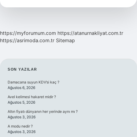
Demek
https://myforumum.com
https://atanurnakliyat.com.tr
https://asrimoda.com.tr
Sitemap
SIDEBAR
SON YAZILAR
Damacana suyun KDV’si kaç ?
Ağustos 6, 2026
Avel kelimesi hakaret midir ?
Ağustos 5, 2026
Altın fiyatı dünyanın her yerinde aynı mı ?
Ağustos 3, 2026
A modu nedir ?
Ağustos 3, 2026