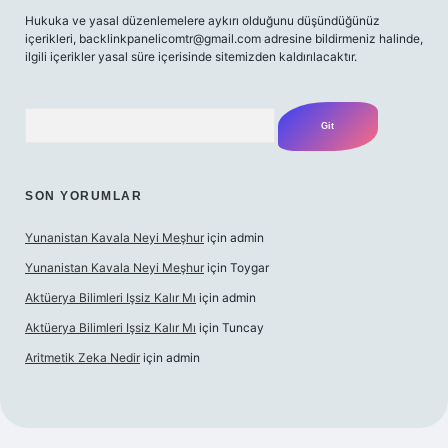
Hukuka ve yasal düzenlemelere aykırı olduğunu düşündüğünüz
içerikleri,
backlinkpanelicomtr@gmail.com
adresine bildirmeniz halinde,
ilgili içerikler yasal süre içerisinde sitemizden kaldırılacaktır.
Arama
SON YORUMLAR
Yunanistan Kavala Neyi Meşhur
için
admin
Yunanistan Kavala Neyi Meşhur
için
Toygar
Aktüerya Bilimleri Işsiz Kalır Mı
için
admin
Aktüerya Bilimleri Işsiz Kalır Mı
için
Tuncay
Aritmetik Zeka Nedir
için
admin