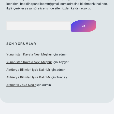
içerikleri,
backlinkpanelicomtr@gmail.com
adresine bildirmeniz halinde,
ilgili içerikler yasal süre içerisinde sitemizden kaldırılacaktır.
Arama
SON YORUMLAR
Yunanistan Kavala Neyi Meşhur
için
admin
Yunanistan Kavala Neyi Meşhur
için
Toygar
Aktüerya Bilimleri Işsiz Kalır Mı
için
admin
Aktüerya Bilimleri Işsiz Kalır Mı
için
Tuncay
Aritmetik Zeka Nedir
için
admin