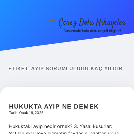
Çerez Dolu Hikayeler
menüyü
aç
Atıştırmalıklarla dolu neşeli bilgiler!
Anasayfa
Gizlilik Politikası
Yasal Uyarı
ETIKET:
AYIP SORUMLULUĞU KAÇ YILDIR
Hakkımızda
HUKUKTA AYIP NE DEMEK
Tarih: Ocak 16, 2025
Hukuktaki ayıp nedir örnek? 3. Yasal kusurlar:
Satılan mal veya hizmetin faydasını azaltan veya