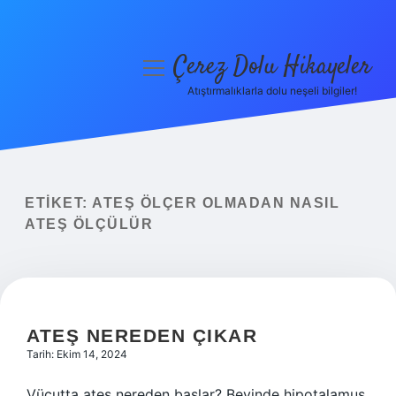
Çerez Dolu Hikayeler
menüyü
aç
Atıştırmalıklarla dolu neşeli bilgiler!
Anasayfa
Gizlilik Politikası
Yasal Uyarı
ETIKET:
ATEŞ ÖLÇER OLMADAN NASIL
ATEŞ ÖLÇÜLÜR
Hakkımızda
ATEŞ NEREDEN ÇIKAR
Tarih: Ekim 14, 2024
Vücutta ateş nereden başlar? Beyinde hipotalamus