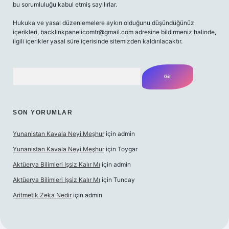
bu sorumluluğu kabul etmiş sayılırlar.
Hukuka ve yasal düzenlemelere aykırı olduğunu düşündüğünüz
içerikleri,
backlinkpanelicomtr@gmail.com
adresine bildirmeniz halinde,
ilgili içerikler yasal süre içerisinde sitemizden kaldırılacaktır.
Arama
SON YORUMLAR
Yunanistan Kavala Neyi Meşhur
için
admin
Yunanistan Kavala Neyi Meşhur
için
Toygar
Aktüerya Bilimleri Işsiz Kalır Mı
için
admin
Aktüerya Bilimleri Işsiz Kalır Mı
için
Tuncay
Aritmetik Zeka Nedir
için
admin