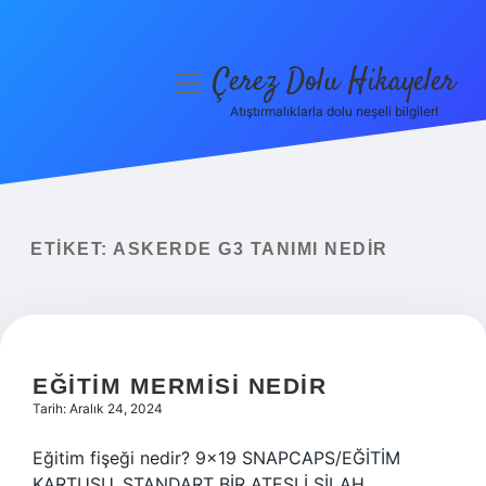
Çerez Dolu Hikayeler
menüyü
aç
Atıştırmalıklarla dolu neşeli bilgiler!
Anasayfa
Gizlilik Politikası
Yasal Uyarı
ETIKET:
ASKERDE G3 TANIMI NEDIR
Hakkımızda
EĞITIM MERMISI NEDIR
Tarih: Aralık 24, 2024
Eğitim fişeği nedir? 9×19 SNAPCAPS/EĞİTİM
KARTUŞU, STANDART BİR ATEŞLİ SİLAH