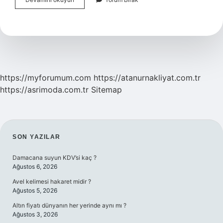
Mermisi
Nedir
https://myforumum.com
https://atanurnakliyat.com.tr
https://asrimoda.com.tr
Sitemap
SIDEBAR
SON YAZILAR
Damacana suyun KDV’si kaç ?
Ağustos 6, 2026
Avel kelimesi hakaret midir ?
Ağustos 5, 2026
Altın fiyatı dünyanın her yerinde aynı mı ?
Ağustos 3, 2026