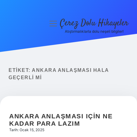
Çerez Dolu Hikayeler
menüyü
aç
Atıştırmalıklarla dolu neşeli bilgiler!
Anasayfa
Gizlilik Politikası
Yasal Uyarı
ETIKET:
ANKARA ANLAŞMASI HALA
GEÇERLI MI
Hakkımızda
ANKARA ANLAŞMASI IÇIN NE
KADAR PARA LAZIM
Tarih: Ocak 15, 2025