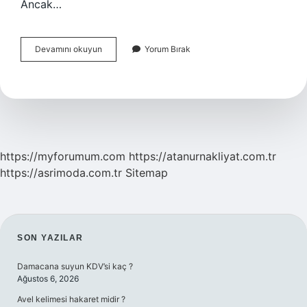
Ancak…
Ankara
Devamını okuyun
Yorum Bırak
Anlaşması
Için
Ne
Kadar
Para
Lazım
https://myforumum.com
https://atanurnakliyat.com.tr
https://asrimoda.com.tr
Sitemap
SIDEBAR
SON YAZILAR
Damacana suyun KDV’si kaç ?
Ağustos 6, 2026
Avel kelimesi hakaret midir ?