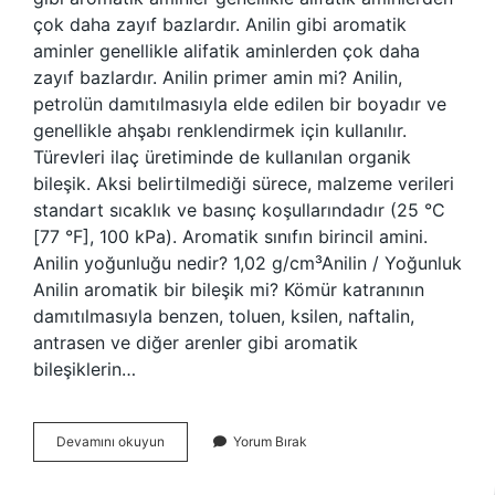
çok daha zayıf bazlardır. Anilin gibi aromatik
aminler genellikle alifatik aminlerden çok daha
zayıf bazlardır. Anilin primer amin mi? Anilin,
petrolün damıtılmasıyla elde edilen bir boyadır ve
genellikle ahşabı renklendirmek için kullanılır.
Türevleri ilaç üretiminde de kullanılan organik
bileşik. Aksi belirtilmediği sürece, malzeme verileri
standart sıcaklık ve basınç koşullarındadır (25 °C
[77 °F], 100 kPa). Aromatik sınıfın birincil amini.
Anilin yoğunluğu nedir? 1,02 g/cm³Anilin / Yoğunluk
Anilin aromatik bir bileşik mi? Kömür katranının
damıtılmasıyla benzen, toluen, ksilen, naftalin,
antrasen ve diğer arenler gibi aromatik
bileşiklerin…
Anilin
Devamını okuyun
Yorum Bırak
Bileşiği
Zayıf