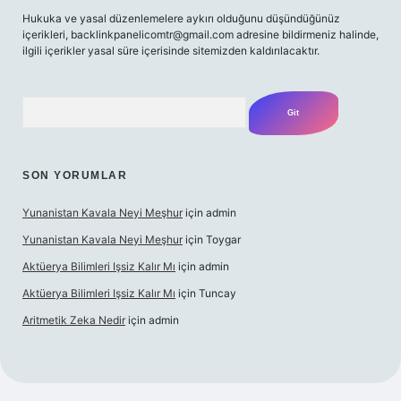
Hukuka ve yasal düzenlemelere aykırı olduğunu düşündüğünüz
içerikleri,
backlinkpanelicomtr@gmail.com
adresine bildirmeniz halinde,
ilgili içerikler yasal süre içerisinde sitemizden kaldırılacaktır.
Arama
SON YORUMLAR
Yunanistan Kavala Neyi Meşhur
için
admin
Yunanistan Kavala Neyi Meşhur
için
Toygar
Aktüerya Bilimleri Işsiz Kalır Mı
için
admin
Aktüerya Bilimleri Işsiz Kalır Mı
için
Tuncay
Aritmetik Zeka Nedir
için
admin