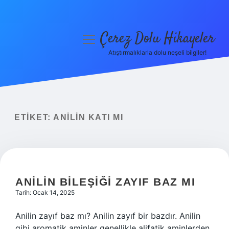
Çerez Dolu Hikayeler
menüyü
aç
Atıştırmalıklarla dolu neşeli bilgiler!
Anasayfa
Gizlilik Politikası
Yasal Uyarı
ETIKET:
ANILIN KATI MI
Hakkımızda
ANILIN BILEŞIĞI ZAYIF BAZ MI
Tarih: Ocak 14, 2025
Anilin zayıf baz mı? Anilin zayıf bir bazdır. Anilin
gibi aromatik aminler genellikle alifatik aminlerden