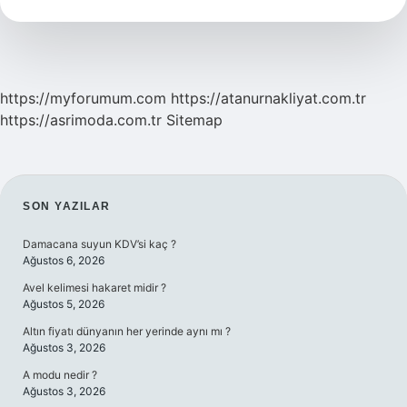
Baz
Mı
https://myforumum.com
https://atanurnakliyat.com.tr
https://asrimoda.com.tr
Sitemap
SIDEBAR
SON YAZILAR
Damacana suyun KDV’si kaç ?
Ağustos 6, 2026
Avel kelimesi hakaret midir ?
Ağustos 5, 2026
Altın fiyatı dünyanın her yerinde aynı mı ?
Ağustos 3, 2026
A modu nedir ?
Ağustos 3, 2026