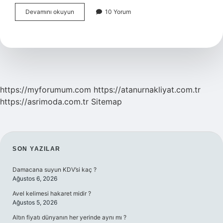
Anaerobik
Devamını okuyun
10 Yorum
Egzersizleri
Nelerdir
https://myforumum.com
https://atanurnakliyat.com.tr
https://asrimoda.com.tr
Sitemap
SIDEBAR
SON YAZILAR
Damacana suyun KDV’si kaç ?
Ağustos 6, 2026
Avel kelimesi hakaret midir ?
Ağustos 5, 2026
Altın fiyatı dünyanın her yerinde aynı mı ?