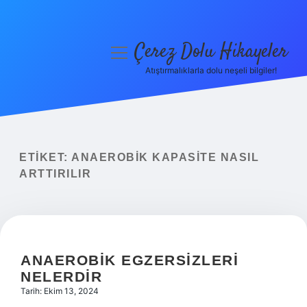
Çerez Dolu Hikayeler
menüyü
aç
Atıştırmalıklarla dolu neşeli bilgiler!
Anasayfa
Gizlilik Politikası
Yasal Uyarı
ETIKET:
ANAEROBIK KAPASITE NASIL
ARTTIRILIR
Hakkımızda
ANAEROBIK EGZERSIZLERI
NELERDIR
Tarih: Ekim 13, 2024