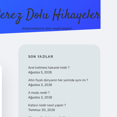
erez Dolu Hikayeler
Atıştırmalıklarla dolu neşeli bilgiler!
https://betexper.live
SIDEBAR
SON YAZILAR
Avel kelimesi hakaret midir ?
Ağustos 5, 2026
Altın fiyatı dünyanın her yerinde aynı mı ?
Ağustos 3, 2026
A modu nedir ?
Ağustos 3, 2026
Kallavi nedir nasıl yapılır ?
Temmuz 30, 2026