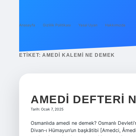
Anasayfa
Gizlilik Politikası
Yasal Uyarı
Hakkımızda
ETIKET:
AMEDI KALEMI NE DEMEK
AMEDI DEFTERI 
Tarih: Ocak 7, 2025
Osmanlıda amedi ne demek? Osmanlı Devleti’nd
Divan-ı Hümayun’un başkâtibi [Amedci, Âmedi