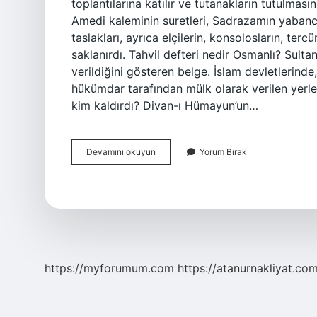
toplantılarına katılır ve tutanakların tutulma
Amedi kaleminin suretleri, Sadrazamın yabanc
taslakları, ayrıca elçilerin, konsolosların, ter
saklanırdı. Tahvil defteri nedir Osmanlı? Sult
verildiğini gösteren belge. İslam devletlerinde
hükümdar tarafından mülk olarak verilen yerle
kim kaldırdı? Divan-ı Hümayun’un…
Amedi
Devamını okuyun
Yorum Bırak
Defteri
Nedir
https://myforumum.com
https://atanurnakliyat.com