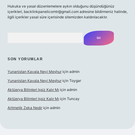
Hukuka ve yasal düzenlemelere aykırı olduğunu düşündüğünüz
içerikleri,
backlinkpanelicomtr@gmail.com
adresine bildirmeniz halinde,
ilgili içerikler yasal süre içerisinde sitemizden kaldırılacaktır.
Arama
SON YORUMLAR
Yunanistan Kavala Neyi Meşhur
için
admin
Yunanistan Kavala Neyi Meşhur
için
Toygar
Aktüerya Bilimleri Işsiz Kalır Mı
için
admin
Aktüerya Bilimleri Işsiz Kalır Mı
için
Tuncay
Aritmetik Zeka Nedir
için
admin