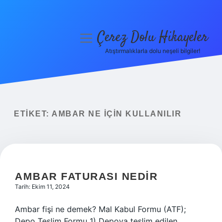
Çerez Dolu Hikayeler
menüyü
aç
Atıştırmalıklarla dolu neşeli bilgiler!
Anasayfa
Gizlilik Politikası
Yasal Uyarı
ETIKET:
AMBAR NE IÇIN KULLANILIR
Hakkımızda
AMBAR FATURASI NEDIR
Tarih: Ekim 11, 2024
Ambar fişi ne demek? Mal Kabul Formu (ATF);
Depo Teslim Formu 1) Depoya teslim edilen