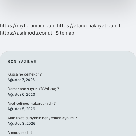
https://myforumum.com
https://atanurnakliyat.com.tr
https://asrimoda.com.tr
Sitemap
SIDEBAR
SON YAZILAR
Kussa ne demektir ?
Ağustos 7, 2026
Damacana suyun KDV’si kaç ?
Ağustos 6, 2026
Avel kelimesi hakaret midir ?
Ağustos 5, 2026
Altın fiyatı dünyanın her yerinde aynı mı ?
Ağustos 3, 2026
A modu nedir ?