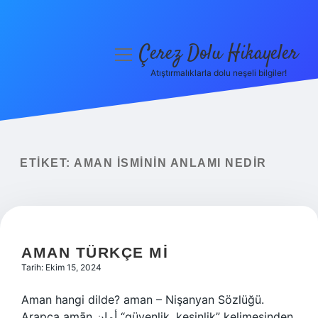
Çerez Dolu Hikayeler
menüyü
aç
Atıştırmalıklarla dolu neşeli bilgiler!
Anasayfa
Gizlilik Politikası
Yasal Uyarı
ETIKET:
AMAN ISMININ ANLAMI NEDIR
Hakkımızda
AMAN TÜRKÇE MI
Tarih: Ekim 15, 2024
Aman hangi dilde? aman – Nişanyan Sözlüğü.
Arapça amān أمان “güvenlik, kesinlik” kelimesinden