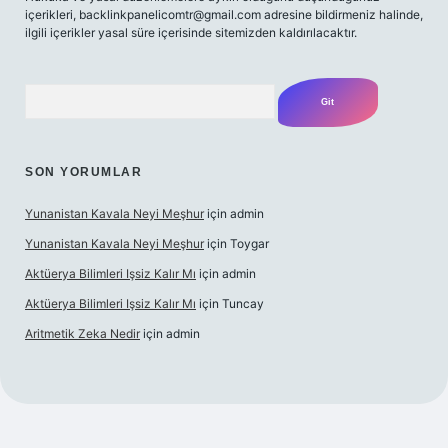
içerikleri,
backlinkpanelicomtr@gmail.com
adresine bildirmeniz halinde,
ilgili içerikler yasal süre içerisinde sitemizden kaldırılacaktır.
Arama
SON YORUMLAR
Yunanistan Kavala Neyi Meşhur
için
admin
Yunanistan Kavala Neyi Meşhur
için
Toygar
Aktüerya Bilimleri Işsiz Kalır Mı
için
admin
Aktüerya Bilimleri Işsiz Kalır Mı
için
Tuncay
Aritmetik Zeka Nedir
için
admin