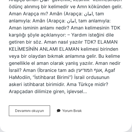
ödünç alınmış bir kelimedir ve Amn kökünden gelir.
Aman Arapça mı? Amān (Arapça: امان‎, tam
anlamıyla: Amān (Arapça: امان‎, tam anlamıyla:
Aman isminin anlamı nedir? Aman kelimesinin TDK
karşılığı şöyle açıklanıyor: – Yardım isteğini dile
getiren bir söz. Aman nasıl yazılır TDK? ELAMAN
KELİMESİNİN ANLAMI ELAMAN kelimesi birinden
veya bir olaydan bıkmak anlamına gelir. Bu kelime
genellikle el aman olarak yanlış yazılır. Aman nedir
İsrail? Aman (İbranice tam adı אגף המודיעין‎, Agaf
HaModiin, “İstihbarat Birimi”) İsrail ordusunun
askeri istihbarat birimidir. Ama Türkçe midir?
Arapçadan dilimize giren, işlevsel…
Aman
Devamını okuyun
Yorum Bırak
Türkçe
Mi